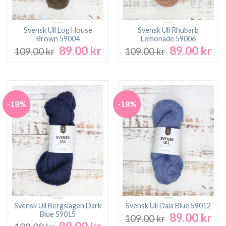
Svensk Ull Log House
Svensk Ull Rhubarb
Brown 59004
Lemonade 59006
89.00
kr
89.00
kr
Det
Det
Det
De
109.00
kr
109.00
kr
ursprungliga
nuvarande
ursprungliga
nu
priset
priset
priset
pri
var:
är:
var:
är:
109.00 kr.
89.00 kr.
109.00 kr.
89.
-18%
-18%
Svensk Ull Bergslagen Dark
Svensk Ull Dala Blue 59012
Blue 59015
89.00
kr
Det
De
109.00
kr
89.00
kr
Det
Det