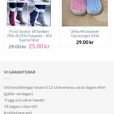
Frost Sockor till familjen
Ulrika Mockasiner
75% Ull 25% Polyamid – 454
Garntorget 2436
Svarta Fåret
29.00
kr
25.00
kr
Det
Det
29.00
kr
ursprungliga
nuvarande
priset
priset
var:
är:
29.00 kr.
25.00 kr.
VI GARANTERAR
Vid beställningar innan kl 12 så levereras varan dagen efter
(gäller vardagar)
Trygg och säker handel
14 dagars returrätt
Kvalitetsgaranti