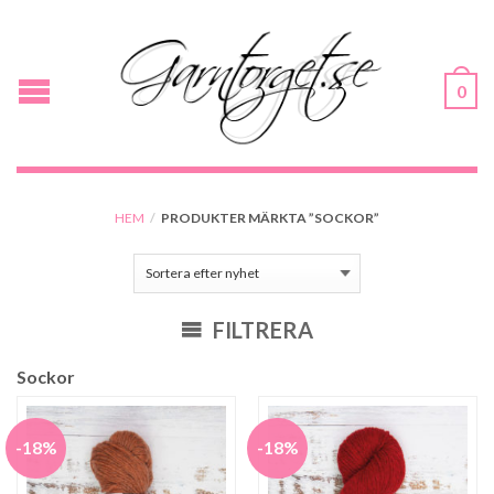
0
HEM
/
PRODUKTER MÄRKTA ”SOCKOR”
FILTRERA
Sockor
-18%
-18%