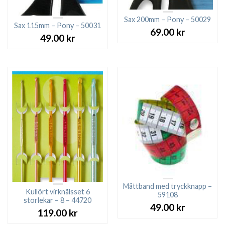
Sax 200mm – Pony – 50029
Sax 115mm – Pony – 50031
69.00
kr
49.00
kr
Måttband med tryckknapp –
Kullört virknålsset 6
59108
storlekar – 8 – 44720
49.00
kr
119.00
kr