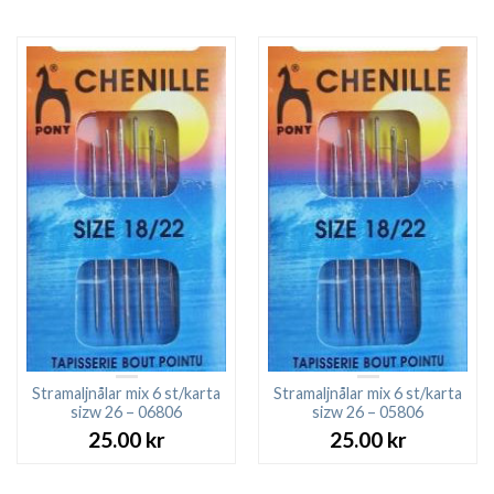
Stramaljnålar mix 6 st/karta
Stramaljnålar mix 6 st/karta
sizw 26 – 06806
sizw 26 – 05806
25.00
kr
25.00
kr