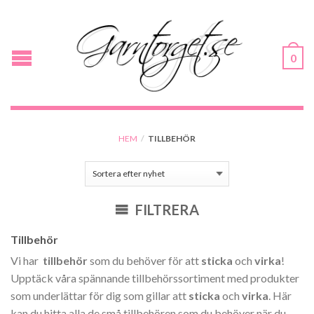
0
HEM
/
TILLBEHÖR
FILTRERA
Tillbehör
Vi har
tillbehör
som du behöver för att
sticka
och
virka
!
Upptäck våra spännande tillbehörssortiment med produkter
som underlättar för dig som gillar att
sticka
och
virka
. Här
kan du hitta alla de små tillbehören som du behöver när du