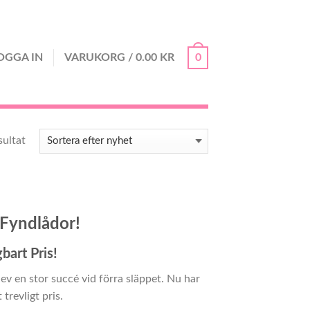
OGGA IN
VARUKORG
/
0.00
KR
0
Sortera efter senaste
sultat
 Fyndlådor!
bart Pris!
ev en stor succé vid förra släppet. Nu har
 trevligt pris.