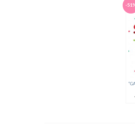
-51
“G