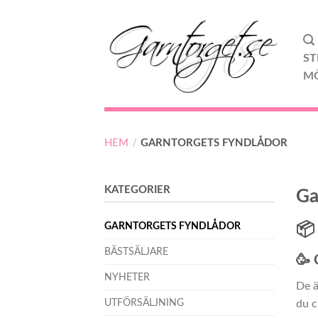
ST
M
HEM
/
GARNTORGETS FYNDLÅDOR
KATEGORIER
Ga
GARNTORGETS FYNDLÅDOR
📦
BÄSTSÄLJARE
🥳 
NYHETER
De ä
UTFÖRSÄLJNING
du c