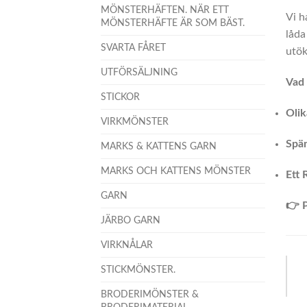
MÖNSTERHÄFTEN. NÄR ETT
Vi h
MÖNSTERHÄFTE ÄR SOM BÄST.
låda
SVARTA FÅRET
utök
UTFÖRSÄLJNING
Vad 
STICKOR
Olik
VIRKMÖNSTER
Spä
MARKS & KATTENS GARN
MARKS OCH KATTENS MÖNSTER
Ett 
GARN
👉 P
JÄRBO GARN
VIRKNÅLAR
STICKMÖNSTER.
BRODERIMÖNSTER &