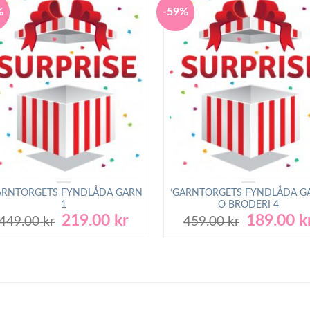
%
-59%
ARNTORGETS FYNDLÅDA GARN
‘GARNTORGETS FYNDLÅDA G
1
O BRODERI 4
219.00
kr
189.00
k
Det
Det
Det
449.00
kr
459.00
kr
ursprungliga
nuvarande
ursprunglig
priset
priset
priset
var:
är:
var:
449.00 kr.
219.00 kr.
459.00 kr.