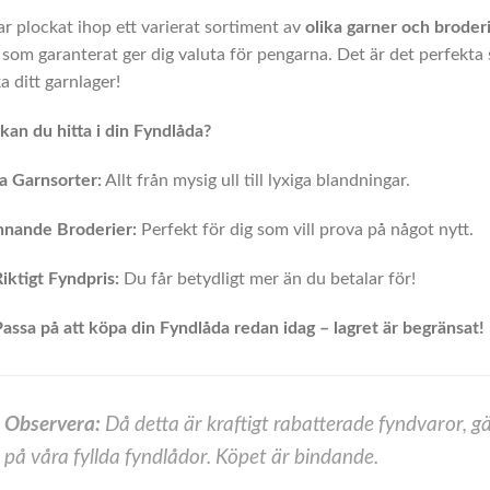
ar plockat ihop ett varierat sortiment av
olika garner och broder
 som garanterat ger dig valuta för pengarna. Det är det perfekta s
a ditt garnlager!
kan du hitta i din Fyndlåda?
a Garnsorter:
Allt från mysig ull till lyxiga blandningar.
nnande Broderier:
Perfekt för dig som vill prova på något nytt.
Riktigt Fyndpris:
Du får betydligt mer än du betalar för!
assa på att köpa din Fyndlåda redan idag – lagret är begränsat!
Observera:
Då detta är kraftigt rabatterade fyndvaror, gä
på våra fyllda fyndlådor. Köpet är bindande.