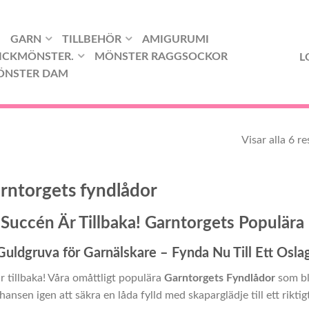
GARN
TILLBEHÖR
AMIGURUMI
ICKMÖNSTER.
MÖNSTER RAGGSOCKOR
L
ÖNSTER DAM
Visar alla 6 re
rntorgets fyndlådor
 Succén Är Tillbaka! Garntorgets Populära
Guldgruva för Garnälskare – Fynda Nu Till Ett Oslag
r tillbaka! Våra omåttligt populära
Garntorgets Fyndlådor
som bl
hansen igen att säkra en låda fylld med skaparglädje till ett riktigt