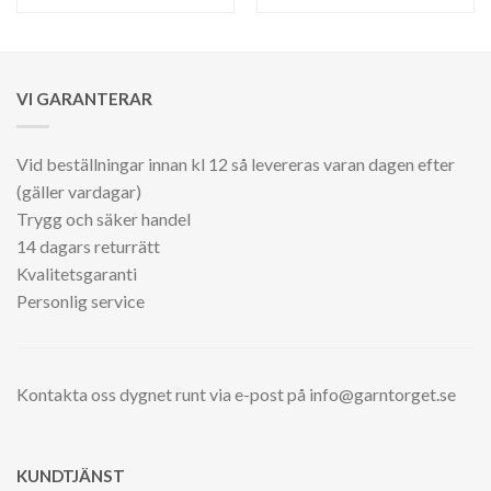
ursprungliga
nuvarande
ursprungliga
nuv
priset
priset
priset
pri
var:
är:
var:
är:
29.00 kr.
25.00 kr.
29.00 kr.
25.0
VI GARANTERAR
Vid beställningar innan kl 12 så levereras varan dagen efter
(gäller vardagar)
Trygg och säker handel
14 dagars returrätt
Kvalitetsgaranti
Personlig service
Kontakta oss dygnet runt via e-post på info@garntorget.se
KUNDTJÄNST