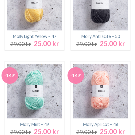
Molly Light Yellow – 47
Molly Antracite – 50
25.00
kr
25.00
kr
Det
Det
Det
Det
29.00
kr
29.00
kr
ursprungliga
nuvarande
ursprungliga
nuv
priset
priset
priset
pri
var:
är:
var:
är:
29.00 kr.
25.00 kr.
29.00 kr.
25.0
-14%
-14%
Molly Mint – 49
Molly Apricot – 48
25.00
kr
25.00
kr
Det
Det
Det
Det
29.00
kr
29.00
kr