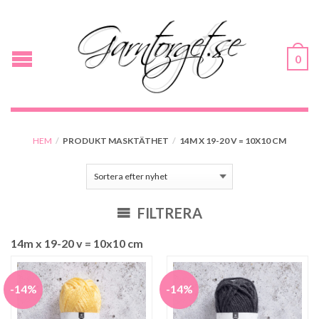
0
HEM
/
PRODUKT MASKTÄTHET
/
14M X 19-20 V = 10X10 CM
FILTRERA
14m x 19-20 v = 10x10 cm
-14%
-14%