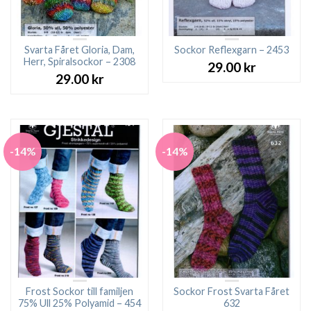
Svarta Fåret Gloria, Dam,
Sockor Reflexgarn – 2453
Herr, Spiralsockor – 2308
29.00
kr
29.00
kr
-14%
-14%
Frost Sockor till familjen
Sockor Frost Svarta Fåret
75% Ull 25% Polyamid – 454
632