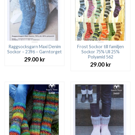
Raggsocksgarn Maxi Denim
Frost Sockor till familjen
Sockor – 2396 – Garntorget
Sockor 75% Ull 25%
Polyamid 562
29.00
kr
29.00
kr