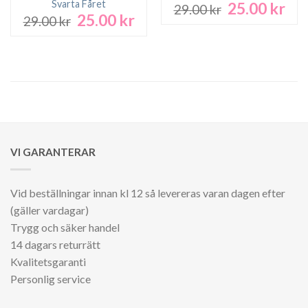
Svarta Fåret
25.00
kr
Det
Det
29.00
kr
25.00
kr
Det
Det
ursprungliga
nuv
29.00
kr
ursprungliga
nuvarande
priset
pri
priset
priset
var:
är:
var:
är:
29.00 kr.
25.0
29.00 kr.
25.00 kr.
VI GARANTERAR
Vid beställningar innan kl 12 så levereras varan dagen efter
(gäller vardagar)
Trygg och säker handel
14 dagars returrätt
Kvalitetsgaranti
Personlig service