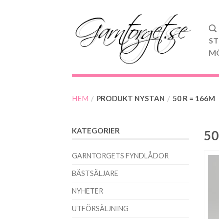
ST
M
HEM
/
PRODUKT NYSTAN
/
50 R = 166M
KATEGORIER
50
GARNTORGETS FYNDLÅDOR
BÄSTSÄLJARE
NYHETER
UTFÖRSÄLJNING