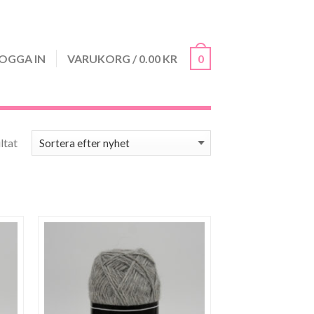
OGGA IN
VARUKORG
/
0.00
KR
0
Sortera efter senaste
ultat