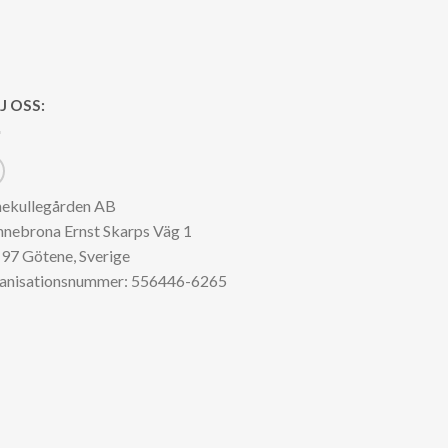
J OSS:
nekullegården AB
nnebrona Ernst Skarps Väg 1
97 Götene, Sverige
anisationsnummer: 556446-6265