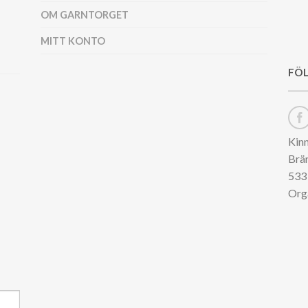
OM GARNTORGET
MITT KONTO
FÖL
Kin
Brä
533 
Org