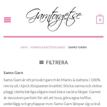
0
HEM
/
MARKS & KATTENS GARN
/
SAMO GARN
FILTRERA
Samo Garn
Samo Garn är ett prisvärt garn från Marks & kattens i 100%
ren ny ull, i tjock lösspunnen kvalitet. Sticka varma och sköna
plagg i detta härliga ullgarn med klara vackra färger. Garnet
är dessutom perfekt för att att tova, göra egna tofflor,
underlägg och grytlappar m.m. Samo Garn lämpar sig också