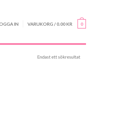
OGGA IN
VARUKORG
/
0.00
KR
0
Endast ett sökresultat