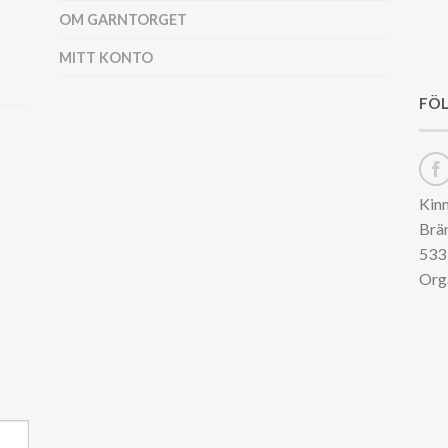
OM GARNTORGET
MITT KONTO
FÖL
Kin
Brä
533 
Org