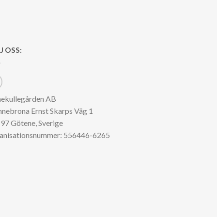
J OSS:
nekullegården AB
nnebrona Ernst Skarps Väg 1
97 Götene, Sverige
anisationsnummer: 556446-6265