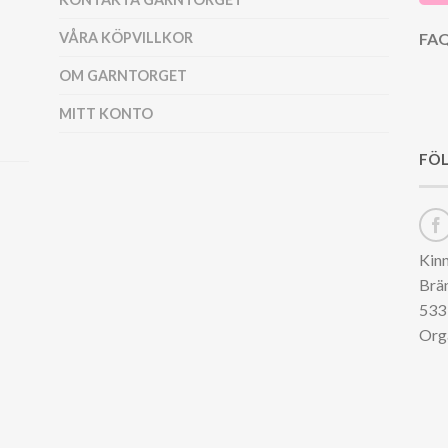
VÅRA KÖPVILLKOR
FAQ
OM GARNTORGET
MITT KONTO
FÖL
Kin
Brä
533 
Org