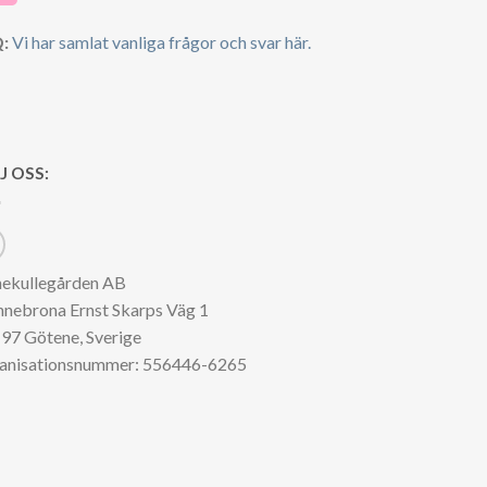
:
Vi har samlat vanliga frågor och svar här.
J OSS:
nekullegården AB
nnebrona Ernst Skarps Väg 1
97 Götene, Sverige
anisationsnummer: 556446-6265