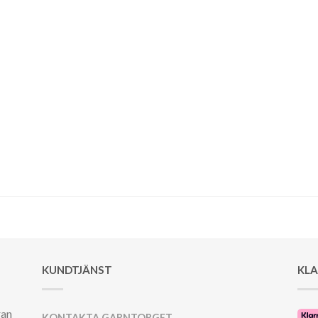
KUNDTJÄNST
KL
ran
KONTAKTA GARNTORGET