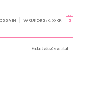
OGGA IN
VARUKORG
/
0.00
KR
0
Endast ett sökresultat