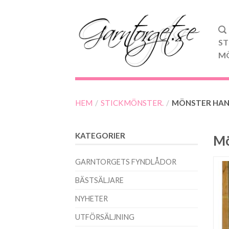
ST
M
HEM
/
STICKMÖNSTER.
/
MÖNSTER HA
KATEGORIER
Mö
GARNTORGETS FYNDLÅDOR
BÄSTSÄLJARE
NYHETER
UTFÖRSÄLJNING