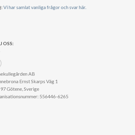
:
Vi har samlat vanliga frågor och svar här.
J OSS:
nekullegården AB
nnebrona Ernst Skarps Väg 1
97 Götene, Sverige
anisationsnummer: 556446-6265