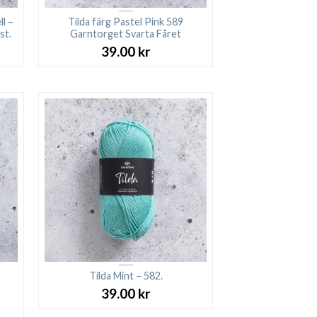
l –
Tilda färg Pastel Pink 589
st.
Garntorget Svarta Fåret
Det
39.00
kr
ga
nuvarande
riset
r:
3.00 kr.
Tilda Mint – 582.
39.00
kr