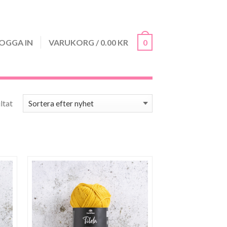
OGGA IN
VARUKORG
/
0.00
KR
0
Sortera efter senaste
ltat