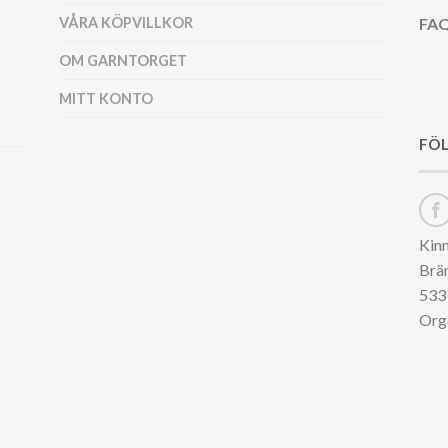
VÅRA KÖPVILLKOR
FAQ
OM GARNTORGET
MITT KONTO
FÖL
Kin
Brä
533 
Org