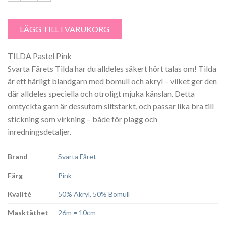
Tilda färg Pastel Pink 589 Garntorget Svarta Fåret mängd
LÄGG TILL I VARUKORG
TILDA Pastel Pink
Svarta Fårets Tilda har du alldeles säkert hört talas om! Tilda
är ett härligt blandgarn med bomull och akryl – vilket ger den
där alldeles speciella och otroligt mjuka känslan. Detta
omtyckta garn är dessutom slitstarkt, och passar lika bra till
stickning som virkning – både för plagg och
inredningsdetaljer.
Brand
Svarta Fåret
Färg
Pink
Kvalité
50% Akryl
,
50% Bomull
Masktäthet
26m = 10cm