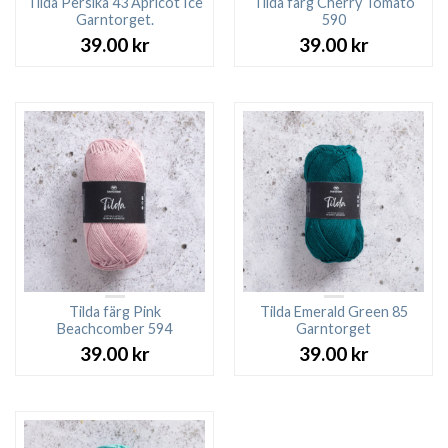
Tilda Persika 43 Apricot Ice
Tilda färg Cherry Tomato
Garntorget.
590
39.00
kr
39.00
kr
Tilda färg Pink
Tilda Emerald Green 85
Beachcomber 594
Garntorget
39.00
kr
39.00
kr