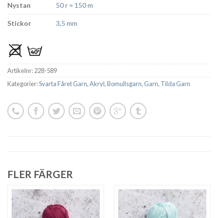
Nystan
50 r = 150 m
Stickor
3,5 mm
Artikelnr:
228-589
Kategorier:
Svarta Fåret Garn
,
Akryl
,
Bomullsgarn
,
Garn
,
Tilda Garn
FLER FÄRGER