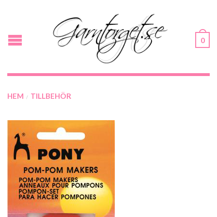
0
HEM
TILLBEHÖR
/