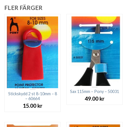
FLER FÄRGER
Sax 115mm – Pony – 50031
Stickskydd 2 st 8-10mm – 8
49.00
kr
– 60664
15.00
kr