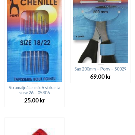
Sax 200mm – Pony – 50029
69.00
kr
Stramaljnålar mix 6 st/karta
sizw 26 – 05806
25.00
kr