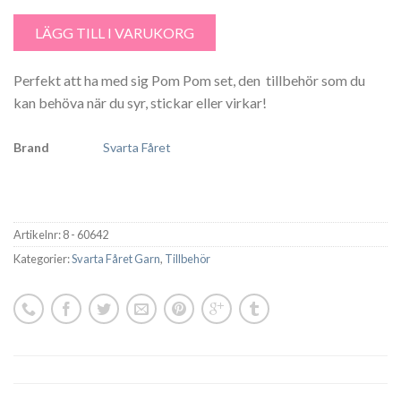
Pom Pom set 3,5, 5, 7,5 cm - 8- 60642 mängd
LÄGG TILL I VARUKORG
Perfekt att ha med sig Pom Pom set, den tillbehör som du
kan behöva när du syr, stickar eller virkar!
Brand
Svarta Fåret
Artikelnr:
8 - 60642
Kategorier:
Svarta Fåret Garn
,
Tillbehör