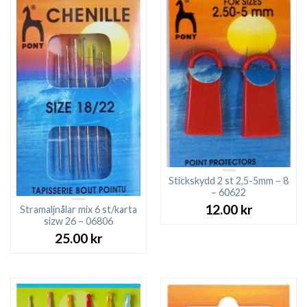
Stickskydd 2 st 2,5-5mm – 8
– 60622
12.00
kr
Stramaljnålar mix 6 st/karta
sizw 26 – 06806
25.00
kr