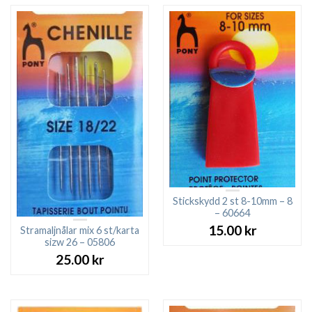
Stickskydd 2 st 8-10mm – 8
– 60664
15.00
kr
Stramaljnålar mix 6 st/karta
sizw 26 – 05806
25.00
kr