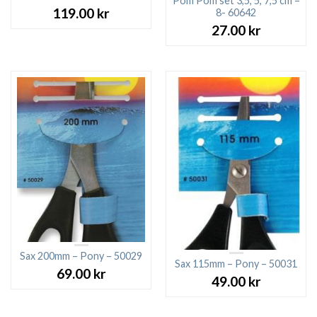
Pom Pom set 3,5, 5, 7,5 cm –
119.00
kr
8- 60642
27.00
kr
Sax 200mm – Pony – 50029
Sax 115mm – Pony – 50031
69.00
kr
49.00
kr