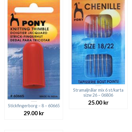
Stramaljnålar mix 6 st/karta
sizw 26 – 06806
25.00
kr
Stickfingerborg – 8 – 60665
29.00
kr