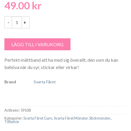
49.00
kr
Måttband med tryckknapp - 59108 mängd
LÄGG TILL I VARUKORG
Perfekt måttband att ha med sig överallt, den som du kan
behöva när du syr, stickar eller virkar!
Brand
Svarta Fåret
Artikelnr:
59108
Kategorier:
Svarta Fåret Garn
,
Svarta Fåret Mönster
,
Stickmönster.
,
Tillbehör