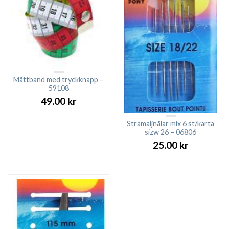
Måttband med tryckknapp –
59108
49.00
kr
Stramaljnålar mix 6 st/karta
sizw 26 – 06806
25.00
kr