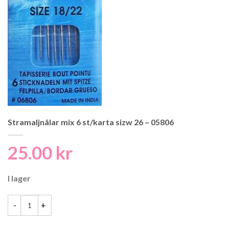
Stramaljnålar mix 6 st/karta sizw 26 – 05806
25.00
kr
I lager
Stramaljnålar mix 6 st/karta sizw 26 - 05806 mängd