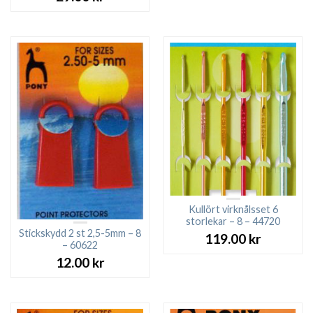
Kullört virknålsset 6
storlekar – 8 – 44720
Stickskydd 2 st 2,5-5mm – 8
119.00
kr
– 60622
12.00
kr