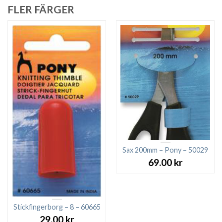
FLER FÄRGER
Sax 200mm – Pony – 50029
69.00
kr
Stickfingerborg – 8 – 60665
29.00
kr