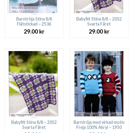
Barntröja Stina 8/8
Babyfilt Stina 8/8 – 2052
Flätstickad – 2536
Svarta Fåret
29.00
kr
29.00
kr
Babyfilt Stina 8/8 – 2052
Barntröja med virkad motiv
Svarta Fåret
Freja 100% Akryl – 1950