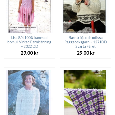
Lisa 8/4 100% kammad
Barntröja och mössa
bomull Virkad Barnklänning
Raggsocksgarn – 1271DD
– 2322 DD
Svarta Fåret
29.00
kr
29.00
kr