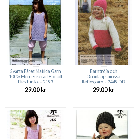
Svarta Fåret Matilda Garn
Barntröja och
100% Merceriserad Bomull
Öronlappsmössa
Flicktunika – 2193
Reflexgarn – 2449 DD
29.00
kr
29.00
kr