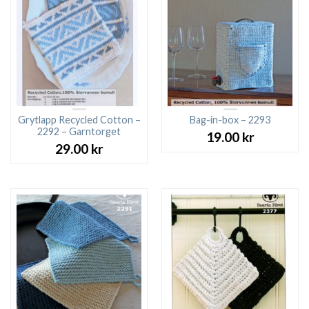
Grytlapp Recycled Cotton –
Bag-in-box – 2293
2292 – Garntorget
19.00
kr
29.00
kr