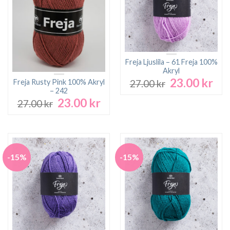
Freja Ljuslila – 61 Freja 100%
Akryl
23.00
kr
Det
Det
Freja Rusty Pink 100% Akryl
27.00
kr
ursprungliga
nuv
– 242
23.00
kr
priset
pri
Det
Det
27.00
kr
var:
är:
ursprungliga
nuvarande
27.00 kr.
23.0
priset
priset
var:
är:
27.00 kr.
23.00 kr.
-15%
-15%