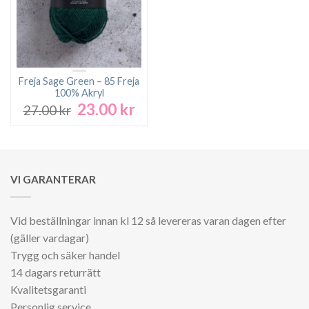
Freja Sage Green – 85 Freja
100% Akryl
23.00
kr
Det
Det
27.00
kr
ursprungliga
nuvarande
priset
priset
var:
är:
27.00 kr.
23.00 kr.
VI GARANTERAR
Vid beställningar innan kl 12 så levereras varan dagen efter
(gäller vardagar)
Trygg och säker handel
14 dagars returrätt
Kvalitetsgaranti
Personlig service