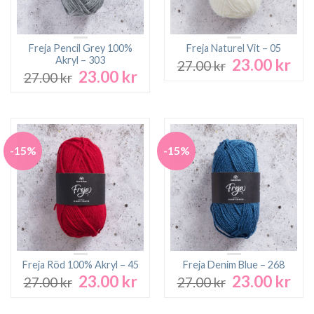
Freja Pencil Grey 100%
Freja Naturel Vit – 05
Akryl – 303
23.00
kr
Det
Det
27.00
kr
23.00
kr
Det
Det
ursprungliga
nuv
27.00
kr
ursprungliga
nuvarande
priset
pri
priset
priset
var:
är:
var:
är:
27.00 kr.
23.0
27.00 kr.
23.00 kr.
-15%
-15%
Freja Röd 100% Akryl – 45
Freja Denim Blue – 268
23.00
kr
23.00
kr
Det
Det
Det
Det
27.00
kr
27.00
kr
ursprungliga
nuvarande
ursprungliga
nuv
priset
priset
priset
pri