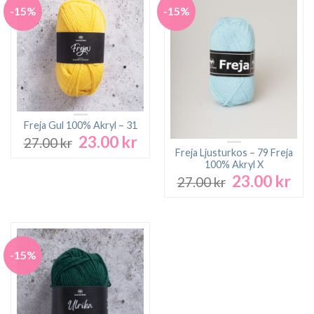
-15%
-15%
Freja Gul 100% Akryl – 31
23.00
kr
Det
Det
27.00
kr
ursprungliga
nuvarande
Freja Ljusturkos – 79 Freja
100% Akryl X
priset
priset
23.00
kr
Det
Det
var:
är:
27.00
kr
ursprungliga
nuv
27.00 kr.
23.00 kr.
priset
pri
var:
är:
27.00 kr.
23.0
-15%