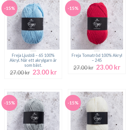
-15%
-15%
Freja Ljusblå – 65 100%
Freja Tomatröd 100% Akryl
Akryl. När ett akrylgarn är
– 245
som bäst.
23.00
kr
Det
Det
27.00
kr
23.00
kr
Det
Det
ursprungliga
nuv
27.00
kr
ursprungliga
nuvarande
priset
pri
priset
priset
var:
är:
var:
är:
27.00 kr.
23.0
27.00 kr.
23.00 kr.
-15%
-15%