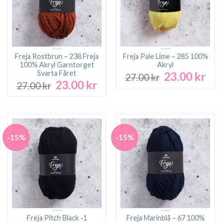
Freja Rostbrun – 238 Freja
Freja Pale Lime – 285 100%
100% Akryl Garntorget
Akryl
Svarta Fåret
23.00
kr
Det
Det
27.00
kr
23.00
kr
Det
Det
ursprungliga
nuv
27.00
kr
ursprungliga
nuvarande
priset
pri
priset
priset
var:
är:
var:
är:
27.00 kr.
23.0
27.00 kr.
23.00 kr.
-15%
-15%
Freja Pitch Black -1
Freja Marinblå – 67 100%