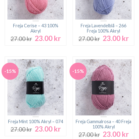
Freja Cerise – 43 100%
Freja Lavendelblå – 266
Akryl
Freja 100% Akryl
23.00
kr
23.00
kr
Det
Det
Det
Det
27.00
kr
27.00
kr
ursprungliga
nuvarande
ursprungliga
nuv
priset
priset
priset
pri
var:
är:
var:
är:
27.00 kr.
23.00 kr.
27.00 kr.
23.0
-15%
-15%
Freja Mint 100% Akryl – 074
Freja Gammalrosa – 40 Freja
100% Akryl
23.00
kr
Det
Det
27.00
kr
23.00
kr
Det
Det
ursprungliga
nuvarande
27.00
kr