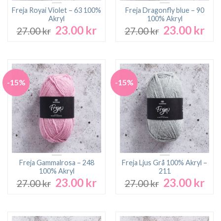
Freja Royai Violet – 63 100%
Freja Dragonfly blue – 90
Akryl
100% Akryl
23.00
kr
23.00
kr
Det
Det
Det
Det
27.00
kr
27.00
kr
ursprungliga
nuvarande
ursprungliga
nuv
priset
priset
priset
pri
var:
är:
var:
är:
27.00 kr.
23.00 kr.
27.00 kr.
23.0
-15%
-15%
Freja Gammalrosa – 248
Freja Ljus Grå 100% Akryl –
100% Akryl
211
23.00
kr
23.00
kr
Det
Det
Det
Det
27.00
kr
27.00
kr
ursprungliga
nuvarande
ursprungliga
nuv
priset
priset
priset
pri
var:
är:
var:
är:
27.00 kr.
23.00 kr.
27.00 kr.
23.0