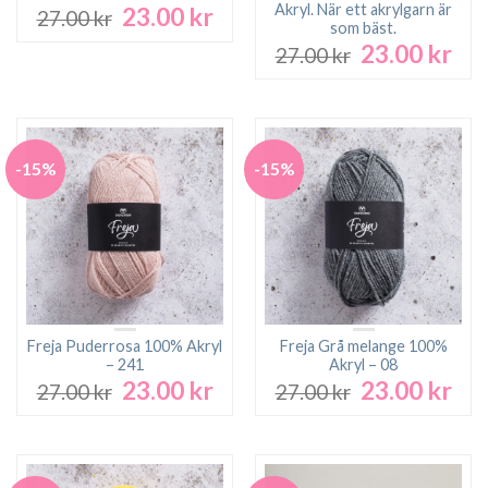
Akryl. När ett akrylgarn är
23.00
kr
Det
Det
27.00
kr
som bäst.
ursprungliga
nuvarande
23.00
kr
Det
Det
27.00
kr
priset
priset
ursprungliga
nuv
var:
är:
priset
pri
27.00 kr.
23.00 kr.
var:
är:
27.00 kr.
23.0
-15%
-15%
Freja Puderrosa 100% Akryl
Freja Grå melange 100%
– 241
Akryl – 08
23.00
kr
23.00
kr
Det
Det
Det
Det
27.00
kr
27.00
kr
ursprungliga
nuvarande
ursprungliga
nuv
priset
priset
priset
pri
var:
är:
var:
är:
27.00 kr.
23.00 kr.
27.00 kr.
23.0