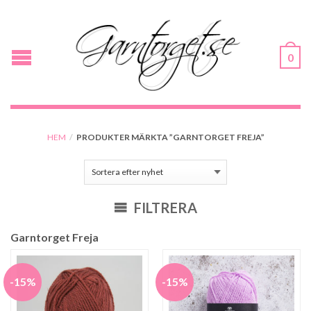
0
HEM
/
PRODUKTER MÄRKTA ”GARNTORGET FREJA”
FILTRERA
Garntorget Freja
-15%
-15%