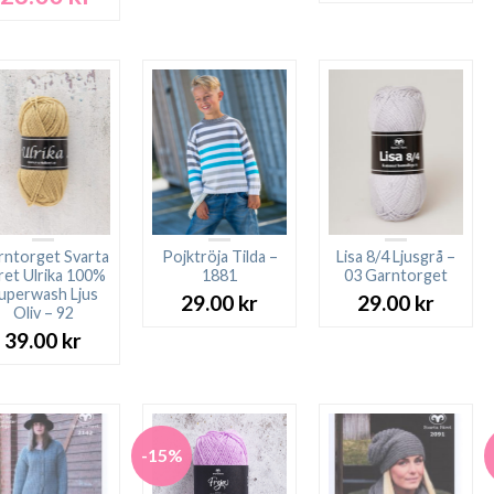
ursprungliga
nuvarande
priset
priset
var:
är:
27.00 kr.
23.00 kr.
rntorget Svarta
Pojktröja Tilda –
Lisa 8/4 Ljusgrå –
ret Ulrika 100%
1881
03 Garntorget
uperwash Ljus
29.00
kr
29.00
kr
Oliv – 92
39.00
kr
-15%