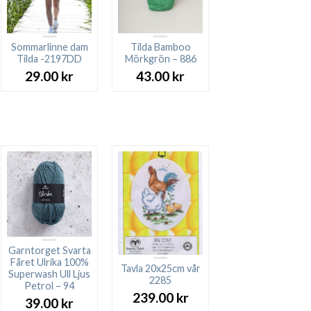
Sommarlinne dam
Tilda Bamboo
Tilda -2197DD
Mörkgrön – 886
29.00
kr
43.00
kr
arande
et
00 kr.
Garntorget Svarta
Fåret Ulrika 100%
Tavla 20x25cm vår
Superwash Ull Ljus
2285
Petrol – 94
239.00
kr
39.00
kr