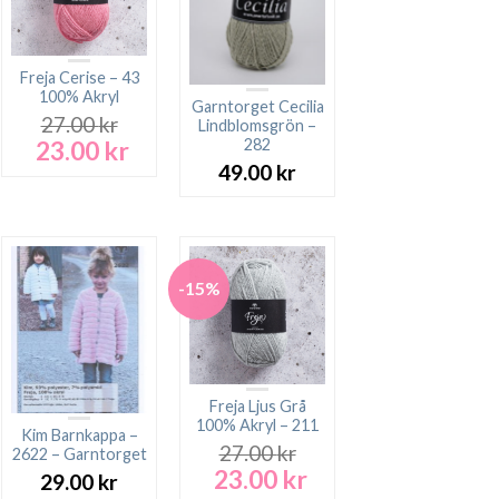
Freja Cerise – 43
100% Akryl
Garntorget Cecilia
27.00
kr
Lindblomsgrön –
23.00
kr
282
Det
Det
ursprungliga
nuvarande
49.00
kr
priset
priset
var:
är:
27.00 kr.
23.00 kr.
-15%
Freja Ljus Grå
100% Akryl – 211
Kim Barnkappa –
27.00
kr
2622 – Garntorget
23.00
kr
Det
Det
29.00
kr
ursprungliga
nuvarande