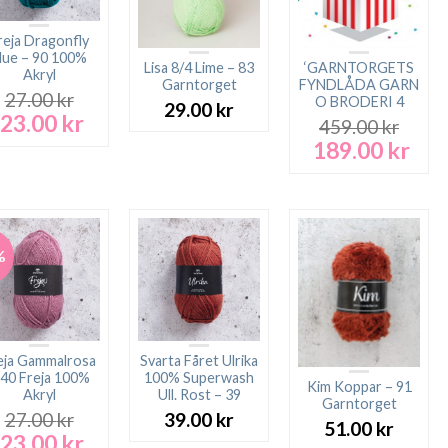
reja Dragonfly
lue – 90 100%
Lisa 8/4 Lime – 83
‘GARNTORGETS
Akryl
Garntorget
FYNDLÅDA GARN
27.00
kr
O BRODERI 4
29.00
kr
23.00
kr
Det
Det
459.00
kr
ursprungliga
nuvarande
189.00
kr
Det
Det
priset
priset
ursprungliga
nuv
var:
är:
priset
pris
27.00 kr.
23.00 kr.
var:
är:
459.00 kr.
189.
%
eja Gammalrosa
Svarta Fåret Ulrika
 40 Freja 100%
100% Superwash
Kim Koppar – 91
Akryl
Ull. Rost – 39
Garntorget
27.00
kr
39.00
kr
51.00
kr
23.00
kr
Det
Det