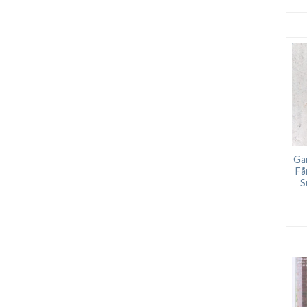
Ga
Få
S