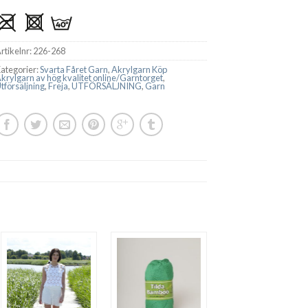
rtikelnr:
226-268
ategorier:
Svarta Fåret Garn
,
Akrylgarn Köp
krylgarn av hög kvalitet online/Garntorget
,
tförsäljning
,
Freja
,
UTFÖRSÄLJNING
,
Garn