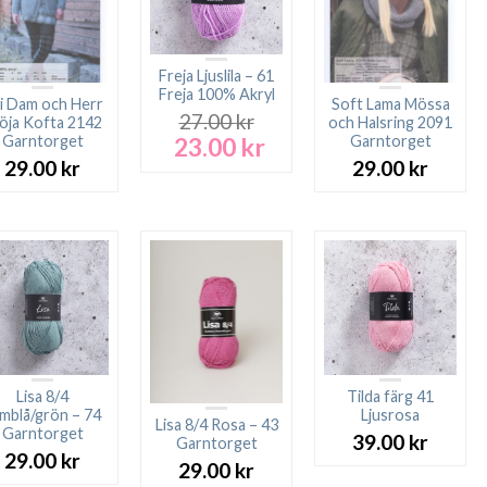
Freja Ljuslila – 61
Freja 100% Akryl
ri Dam och Herr
Soft Lama Mössa
27.00
kr
öja Kofta 2142
och Halsring 2091
23.00
kr
Garntorget
Garntorget
Det
Det
ursprungliga
nuvarande
29.00
kr
29.00
kr
priset
priset
var:
är:
27.00 kr.
23.00 kr.
Lisa 8/4
Tilda färg 41
mblå/grön – 74
Ljusrosa
Lisa 8/4 Rosa – 43
Garntorget
39.00
kr
Garntorget
29.00
kr
29.00
kr