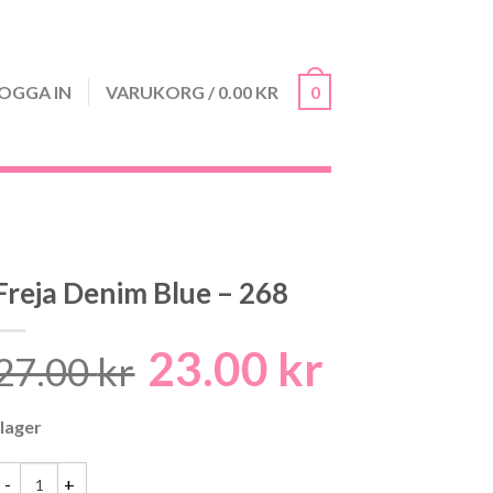
OGGA IN
VARUKORG
/
0.00
KR
0
Freja Denim Blue – 268
23.00
kr
Det
Det
27.00
kr
ursprungliga
nuvarand
 lager
priset
priset
var:
är: