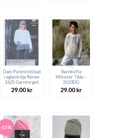
Dam Patentstickad
Barnkofta
raglantröja Renee
Mönster Tilda –
2625 Garntorget
2033DD
29.00
kr
29.00
kr
-15%