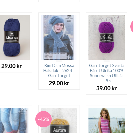
29.00
kr
Kim Dam Mössa
Garntorget Svarta
Halsduk – 2624 –
Fåret Ulrika 100%
Garntorget
Superwash Ull Lila
– 95
29.00
kr
39.00
kr
-45%