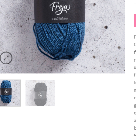
F
u
h
a