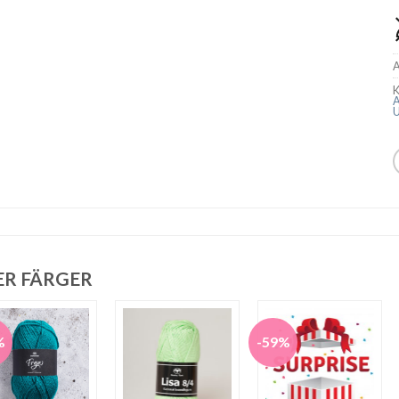
A
K
A
U
ER FÄRGER
%
-59%