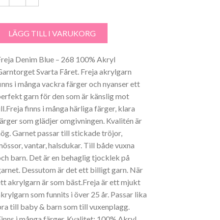
27.00 kr.
23.00 kr.
reja Denim Blue - 268 mängd
LÄGG TILL I VARUKORG
Freja Denim Blue – 268 100% Akryl
Garntorget Svarta Fåret. Freja akrylgarn
finns i många vackra färger och nyanser ett
perfekt garn för den som är känslig mot
ll.Freja finns i många härliga färger, klara
färger som glädjer omgivningen. Kvalitén är
ög. Garnet passar till stickade tröjor,
mössor, vantar, halsdukar. Till både vuxna
och barn. Det är en behaglig tjocklek på
garnet. Dessutom är det ett billigt garn. När
ett akrylgarn är som bäst.Freja är ett mjukt
krylgarn som funnits i över 25 år. Passar lika
bra till baby & barn som till vuxenplagg.
Finns i många färger. Kvalitet: 100% Akryl