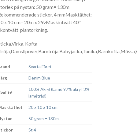
Storlek på nystan: 50 gram= 130m
Rekommenderade stickor. 4 mmMasktäthet:
10 x 10 cm= 20m x 29vMaskintvätt 40°
skontvätt, plantorkning.
Sticka,Virka, Kofta
,Tröja,Damslipover,Barntröja,Babyjacka,Tunika,Barnkofta,Mössa,V
Brand
Svarta Fåret
Färg
Denim Blue
100% Akryl (Lamé 97% akryl, 3%
Kvalité
lamétråd)
Masktäthet
20 x 10 x 10 cm
Nystan
50 gram = 130m
Stickor
St 4