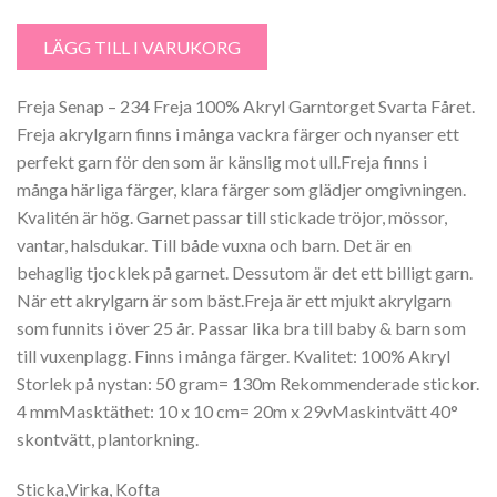
Freja Senap 100% Akryl - 234 mängd
LÄGG TILL I VARUKORG
Freja Senap – 234 Freja 100% Akryl Garntorget Svarta Fåret.
Freja akrylgarn finns i många vackra färger och nyanser ett
perfekt garn för den som är känslig mot ull.Freja finns i
många härliga färger, klara färger som glädjer omgivningen.
Kvalitén är hög. Garnet passar till stickade tröjor, mössor,
vantar, halsdukar. Till både vuxna och barn. Det är en
behaglig tjocklek på garnet. Dessutom är det ett billigt garn.
När ett akrylgarn är som bäst.Freja är ett mjukt akrylgarn
som funnits i över 25 år. Passar lika bra till baby & barn som
till vuxenplagg. Finns i många färger. Kvalitet: 100% Akryl
Storlek på nystan: 50 gram= 130m Rekommenderade stickor.
4 mmMasktäthet: 10 x 10 cm= 20m x 29vMaskintvätt 40°
skontvätt, plantorkning.
Sticka,Virka, Kofta