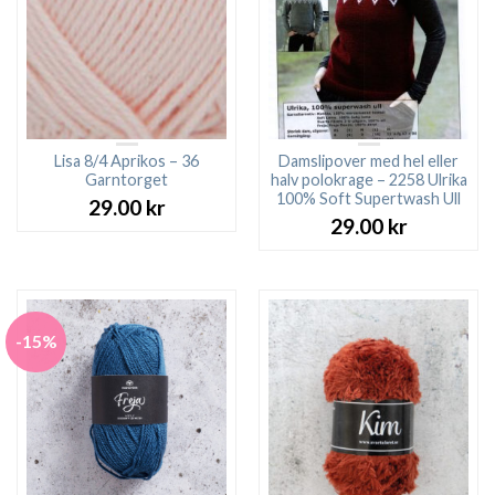
Lisa 8/4 Aprikos – 36
Damslipover med hel eller
Garntorget
halv polokrage – 2258 Ulrika
100% Soft Supertwash Ull
29.00
kr
29.00
kr
-15%