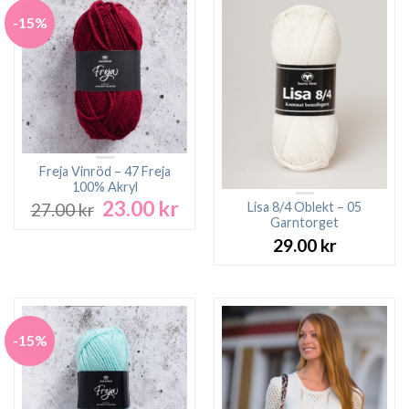
-15%
Freja Vinröd – 47 Freja
100% Akryl
23.00
kr
Det
Det
Lisa 8/4 Oblekt – 05
27.00
kr
ursprungliga
nuvarande
Garntorget
priset
priset
29.00
kr
var:
är:
27.00 kr.
23.00 kr.
-15%