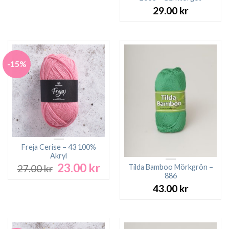
var:
är:
29.00
kr
27.00 kr.
23.00 kr.
-15%
Freja Cerise – 43 100%
Akryl
23.00
kr
Det
Det
Tilda Bamboo Mörkgrön –
27.00
kr
ursprungliga
nuvarande
886
priset
priset
43.00
kr
var:
är:
27.00 kr.
23.00 kr.