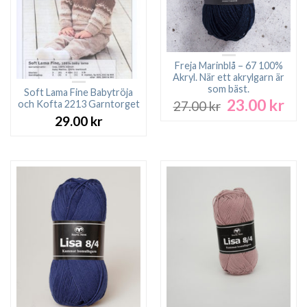
Freja Marinblå – 67 100%
Akryl. När ett akrylgarn är
som bäst.
Soft Lama Fine Babytröja
23.00
kr
Det
Det
och Kofta 2213 Garntorget
27.00
kr
ursprungliga
nuv
29.00
kr
priset
pri
var:
är:
27.00 kr.
23.0