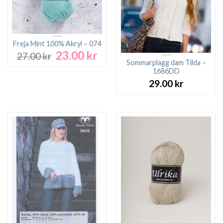
Freja Mint 100% Akryl – 074
23.00
kr
Det
Det
27.00
kr
ursprungliga
nuvarande
Sommarplagg dam Tilda –
1686DD
priset
priset
var:
är:
29.00
kr
27.00 kr.
23.00 kr.