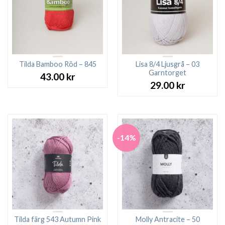
Tilda Bamboo Röd – 845
Lisa 8/4 Ljusgrå – 03
Garntorget
43.00
kr
29.00
kr
-14%
Tilda färg 543 Autumn Pink
Molly Antracite – 50