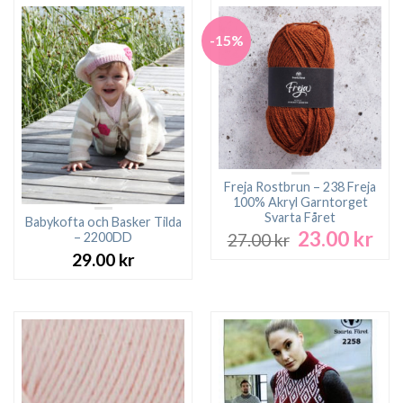
-15%
Freja Rostbrun – 238 Freja
100% Akryl Garntorget
Svarta Fåret
Babykofta och Basker Tilda
23.00
kr
Det
Det
– 2200DD
27.00
kr
ursprungliga
nuv
29.00
kr
priset
pri
var:
är:
27.00 kr.
23.0