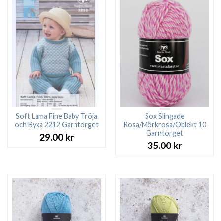
119.00 kr.
79.
Soft Lama Fine Baby Tröja
Sox Slingade
och Byxa 2212 Garntorget
Rosa/Mörkrosa/Oblekt 10
Garntorget
29.00
kr
35.00
kr