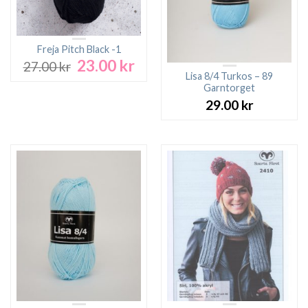
Freja Pitch Black -1
23.00
kr
Det
Det
27.00
kr
ursprungliga
nuvarande
Lisa 8/4 Turkos – 89
Garntorget
priset
priset
var:
är:
29.00
kr
27.00 kr.
23.00 kr.