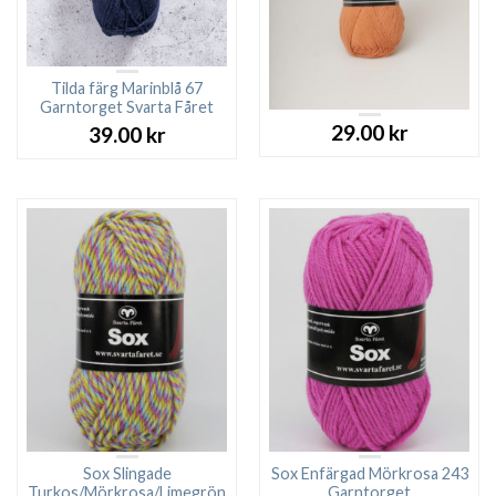
Tilda färg Marinblå 67
Garntorget Svarta Fåret
29.00
kr
39.00
kr
Sox Slingade
Sox Enfärgad Mörkrosa 243
Turkos/Mörkrosa/Limegrön
Garntorget