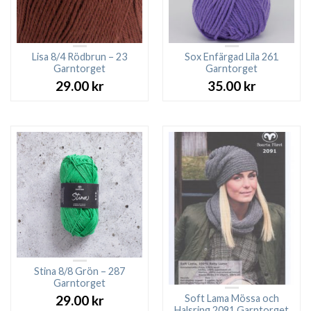
Lisa 8/4 Rödbrun – 23
Sox Enfärgad Lila 261
Garntorget
Garntorget
29.00
kr
35.00
kr
Stina 8/8 Grön – 287
Garntorget
Soft Lama Mössa och
29.00
kr
Halsring 2091 Garntorget