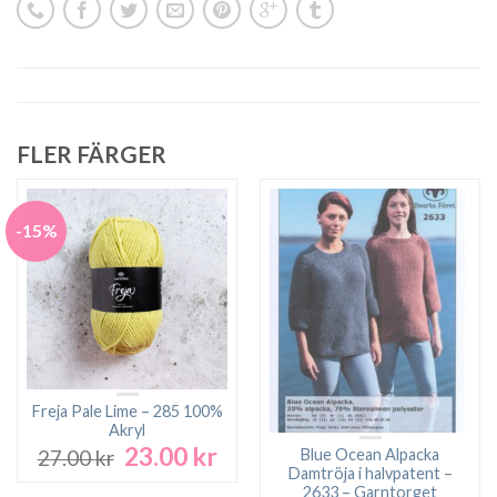
FLER FÄRGER
-15%
Freja Pale Lime – 285 100%
Akryl
23.00
kr
Det
Det
Blue Ocean Alpacka
27.00
kr
ursprungliga
nuvarande
Damtröja i halvpatent –
2633 – Garntorget
priset
priset