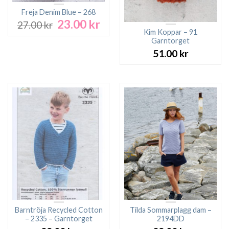
Freja Denim Blue – 268
23.00
kr
Det
Det
27.00
kr
ursprungliga
nuvarande
Kim Koppar – 91
Garntorget
priset
priset
var:
är:
51.00
kr
27.00 kr.
23.00 kr.
Barntröja Recycled Cotton
Tilda Sommarplagg dam –
– 2335 – Garntorget
2194DD