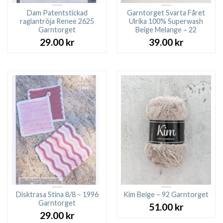
Dam Patentstickad
Garntorget Svarta Fåret
raglantröja Renee 2625
Ulrika 100% Superwash
Garntorget
Beige Melange – 22
29.00
kr
39.00
kr
Disktrasa Stina 8/8 – 1996
Kim Beige – 92 Garntorget
Garntorget
51.00
kr
29.00
kr