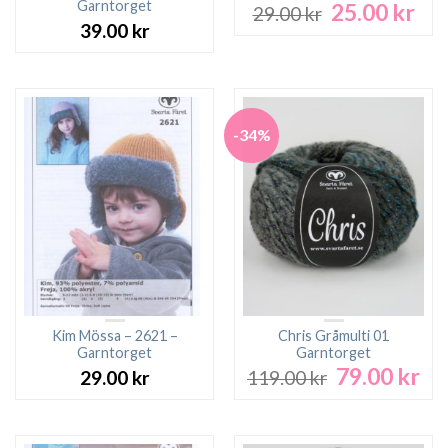
Garntorget
25.00
kr
Det
Det
29.00
kr
ursprungliga
nuv
39.00
kr
priset
pri
var:
är:
29.00 kr.
25.0
-34%
Kim Mössa – 2621 –
Chris Gråmulti 01
Garntorget
Garntorget
79.00
kr
Det
De
29.00
kr
119.00
kr
ursprungliga
nu
priset
pri
var:
är: