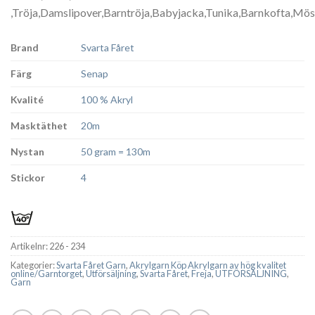
,Tröja,Damslipover,Barntröja,Babyjacka,Tunika,Barnkofta,Möss
Brand
Svarta Fåret
Färg
Senap
Kvalité
100 % Akryl
Masktäthet
20m
Nystan
50 gram = 130m
Stickor
4
Artikelnr:
226 - 234
Kategorier:
Svarta Fåret Garn
,
Akrylgarn Köp Akrylgarn av hög kvalitet
online/Garntorget
,
Utförsäljning
,
Svarta Fåret
,
Freja
,
UTFÖRSÄLJNING
,
Garn