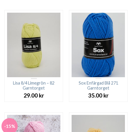
Lisa 8/4 Limegrön – 82
Sox Enfärgad Blå 271
Garntorget
Garntorget
29.00
kr
35.00
kr
-15%