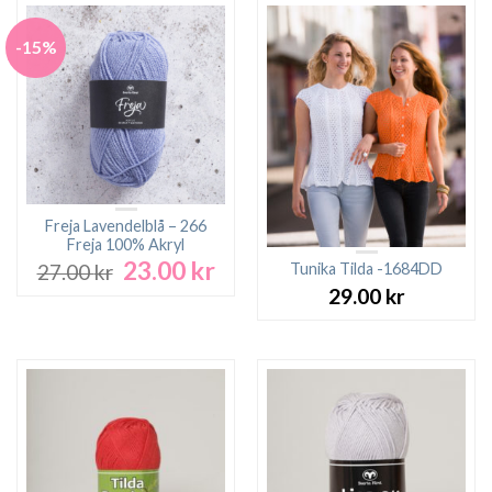
-15%
Freja Lavendelblå – 266
Freja 100% Akryl
23.00
kr
Det
Det
Tunika Tilda -1684DD
27.00
kr
ursprungliga
nuvarande
29.00
kr
priset
priset
var:
är:
27.00 kr.
23.00 kr.