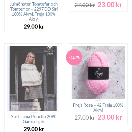
23.00
kr
Det
Det
Julmönster Tomtefar och
27.00
kr
ursprungliga
nuv
Tomtemor – 2297 DD Siri
100% Akryl. Freja 100%
priset
pri
Akryl
var:
är:
29.00
kr
27.00 kr.
23.0
-15%
Freja Rosa – 42 Freja 100%
Akryl
23.00
kr
Det
Det
Soft Lama Poncho 2090
27.00
kr
ursprungliga
nuv
Garntorget
priset
pri
29.00
kr