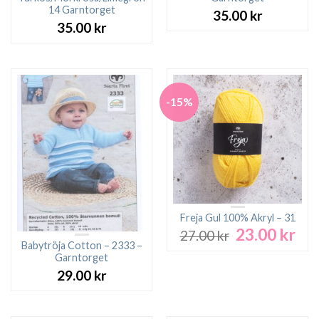
14 Garntorget
35.00
kr
35.00
kr
-15%
Freja Gul 100% Akryl – 31
23.00
kr
Det
Det
27.00
kr
ursprungliga
nuv
Babytröja Cotton – 2333 –
Garntorget
priset
pri
var:
är:
29.00
kr
27.00 kr.
23.0