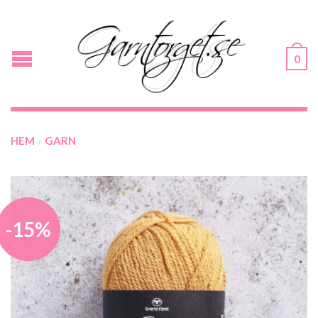
0
HEM
GARN
/
-15%