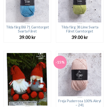
Tilda färg Blå 71 Garntorget
Tilda färg 38 Lime Svarta
Svarta Fåret
Fåret Garntorget
39.00
kr
39.00
kr
-15%
Freja Puderrosa 100% Akryl
– 241