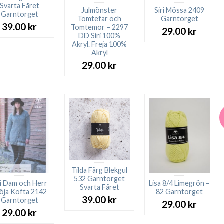
Svarta Fåret
Julmönster
Siri Mössa 2409
Garntorget
Tomtefar och
Garntorget
39.00
kr
Tomtemor – 2297
29.00
kr
DD Siri 100%
Akryl. Freja 100%
Akryl
29.00
kr
Tilda Färg Blekgul
532 Garntorget
ri Dam och Herr
Lisa 8/4 Limegrön –
Svarta Fåret
öja Kofta 2142
82 Garntorget
39.00
kr
Garntorget
29.00
kr
29.00
kr