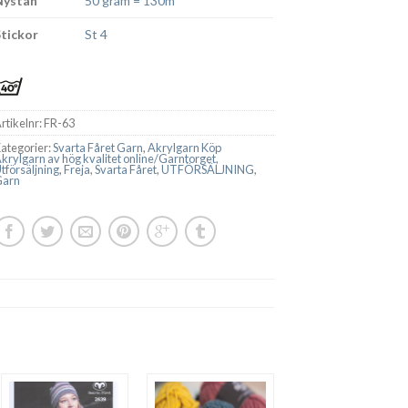
Nystan
50 gram = 130m
Stickor
St 4
rtikelnr:
FR-63
ategorier:
Svarta Fåret Garn
,
Akrylgarn Köp
krylgarn av hög kvalitet online/Garntorget
,
tförsäljning
,
Freja
,
Svarta Fåret
,
UTFÖRSÄLJNING
,
Garn