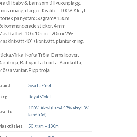
bra till baby & barn som till vuxenplagg.
Finns i många färger. Kvalitet: 100% Akryl
Storlek på nystan: 50 gram= 130m
Rekommenderade stickor. 4 mm
Masktäthet: 10 x 10 cm= 20m x 29v.
Maskintvätt 40° skontvätt, plantorkning.
Sticka,Virka, Kofta,Tröja, Damslipover,
Barntröja, Babyjacka,Tunika, Barnkofta,
Mössa,Vantar, Pippitröja.
Brand
Svarta Fåret
Färg
Royai Violet
100% Akryl (Lamé 97% akryl, 3%
Kvalité
lamétråd)
Masktäthet
50 gram = 130m