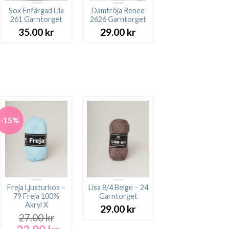
Sox Enfärgad Lila
Damtröja Renee
261 Garntorget
2626 Garntorget
35.00
kr
29.00
kr
-15%
Freja Ljusturkos –
Lisa 8/4 Beige – 24
79 Freja 100%
Garntorget
Akryl X
29.00
kr
27.00
kr
Det
Det