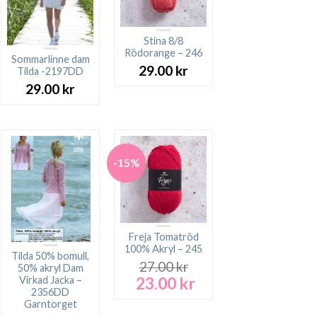
Stina 8/8
Rödorange – 246
Sommarlinne dam
29.00
kr
Tilda -2197DD
29.00
kr
-15%
Freja Tomatröd
100% Akryl – 245
Tilda 50% bomull,
27.00
kr
50% akryl Dam
23.00
kr
Virkad Jacka –
Det
Det
2356DD
ursprungliga
nuvarande
Garntorget
priset
priset