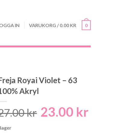
OGGA IN
VARUKORG
/
0.00
KR
0
Freja Royai Violet – 63
100% Akryl
23.00
kr
Det
Det
27.00
kr
ursprungliga
nuvarand
 lager
priset
priset