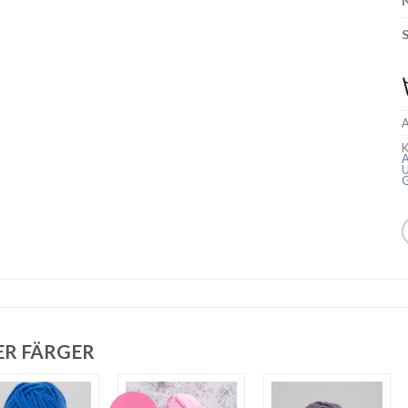
A
K
A
U
ER FÄRGER