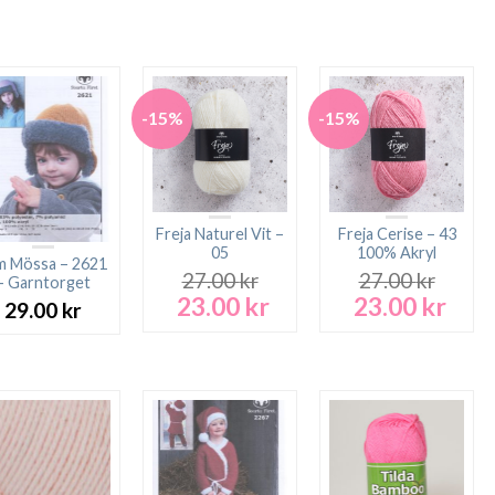
-15%
-15%
Freja Naturel Vit –
Freja Cerise – 43
05
100% Akryl
m Mössa – 2621
27.00
kr
27.00
kr
– Garntorget
23.00
kr
23.00
kr
Det
Det
Det
Det
29.00
kr
ursprungliga
nuvarande
ursprungliga
nuva
priset
priset
priset
prise
var:
är:
var:
är:
27.00 kr.
23.00 kr.
27.00 kr.
23.00