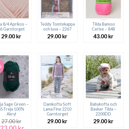
sa 8/4 Aprikos –
Teddy Tomtekappa
Tilda Bamoo
6 Garntorget
och luva – 2267
Cerise – 848
29.00
kr
29.00
kr
43.00
kr
%
ja Sage Green –
Damkofta Soft
Babykofta och
85 Freja 100%
Lama Fine 2210
Basker Tilda –
Akryl
Garntorget
2200DD
27.00
kr
29.00
kr
29.00
kr
23.00
kr
Det
Det