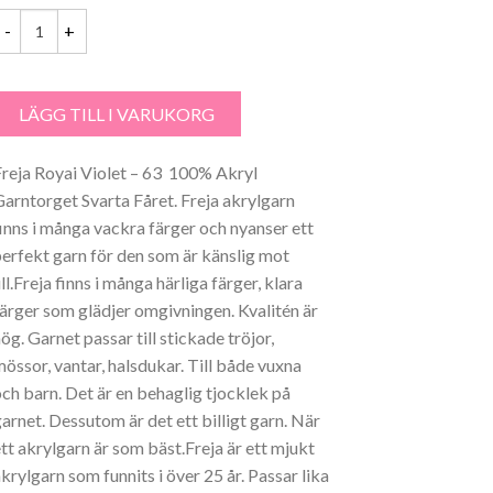
var:
är:
27.00 kr.
23.00 kr.
reja Royai Violet - 63 100% Akryl mängd
LÄGG TILL I VARUKORG
Freja Royai Violet – 63 100% Akryl
Garntorget Svarta Fåret. Freja akrylgarn
finns i många vackra färger och nyanser ett
perfekt garn för den som är känslig mot
ll.Freja finns i många härliga färger, klara
färger som glädjer omgivningen. Kvalitén är
ög. Garnet passar till stickade tröjor,
mössor, vantar, halsdukar. Till både vuxna
och barn. Det är en behaglig tjocklek på
garnet. Dessutom är det ett billigt garn. När
ett akrylgarn är som bäst.Freja är ett mjukt
krylgarn som funnits i över 25 år. Passar lika