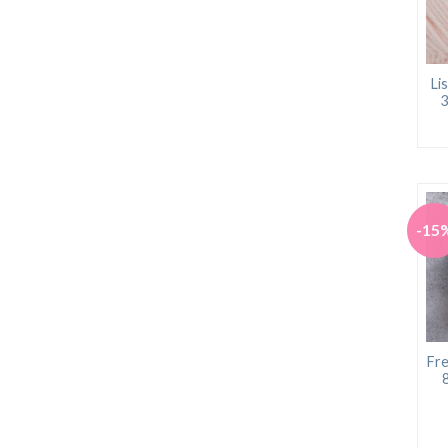
Li
3
-15
Fre