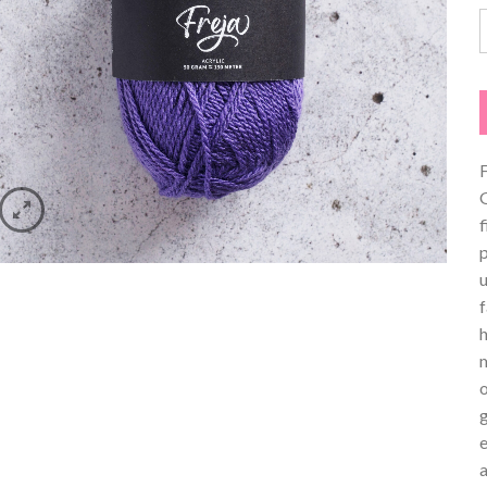
F
u
h
a