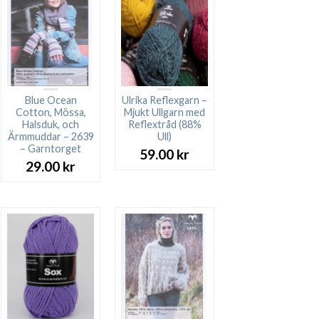
Blue Ocean
Ulrika Reflexgarn –
Cotton, Mössa,
Mjukt Ullgarn med
Halsduk, och
Reflextråd (88%
Ärmmuddar – 2639
Ull)
– Garntorget
59.00
kr
29.00
kr