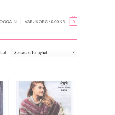
OGGA IN
VARUKORG
/
0.00
KR
0
Sortera efter senaste
ltat