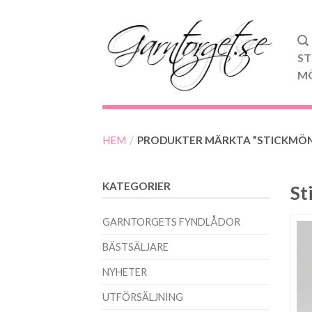
ST
M
HEM
/
PRODUKTER MÄRKTA ”STICKMÖ
KATEGORIER
St
GARNTORGETS FYNDLÅDOR
BÄSTSÄLJARE
NYHETER
UTFÖRSÄLJNING