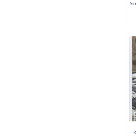
Sir
R