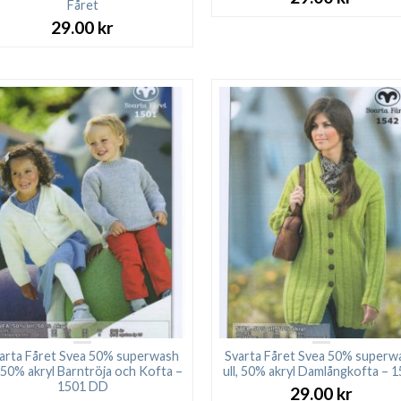
Fåret
29.00
kr
arta Fåret Svea 50% superwash
Svarta Fåret Svea 50% superw
, 50% akryl Barntröja och Kofta –
ull, 50% akryl Damlångkofta – 
1501 DD
29.00
kr