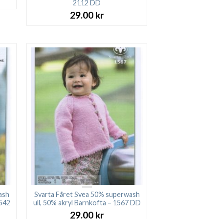
2112 DD
29.00
kr
ash
Svarta Fåret Svea 50% superwash
1542
ull, 50% akryl Barnkofta – 1567 DD
29.00
kr