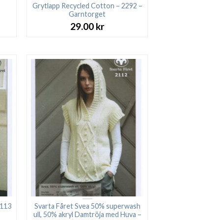
Grytlapp Recycled Cotton – 2292 –
Garntorget
29.00
kr
2113
Svarta Fåret Svea 50% superwash
ull, 50% akryl Damtröja med Huva –