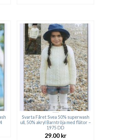
ash
Svarta Fåret Svea 50% superwash
74
ull, 50% akryl Barntröja med flätor –
1975 DD
29.00
kr