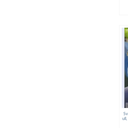
Sv
ull