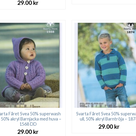
29.00
kr
arta Fåret Svea 50% superwash
Svarta Fåret Svea 50% superw
l, 50% akryl Barnjacka med huva –
ull, 50% akryl Barntröja – 18
1568 DD
29.00
kr
29.00
kr