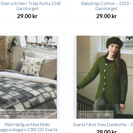
i Dam och Herr Tröja Kofta 2142
Babytröja Cotton – 2333 –
Garntorget
Garntorget
29.00
kr
29.00
kr
Pläd Härlig av Maxi Multi.
Svarta Fåret Svea Damkofta – 
aggsocksgarn 2302 DD Svarta
29.00
kr