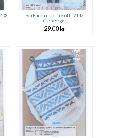
2408
Siri Barntröja och Kofta 2143
Garntorget
29.00
kr