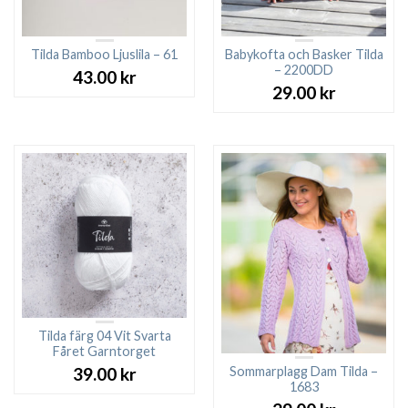
Tilda Bamboo Ljuslila – 61
Babykofta och Basker Tilda
– 2200DD
43.00
kr
29.00
kr
Tilda färg 04 Vit Svarta
Fåret Garntorget
Sommarplagg Dam Tilda –
39.00
kr
1683