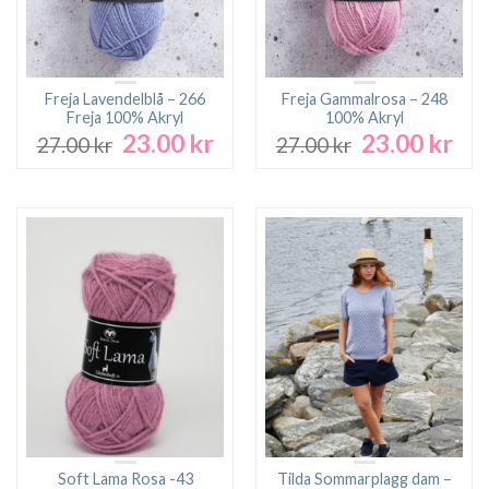
Freja Lavendelblå – 266
Freja Gammalrosa – 248
Freja 100% Akryl
100% Akryl
23.00
kr
23.00
kr
Det
Det
Det
Det
27.00
kr
27.00
kr
ursprungliga
nuvarande
ursprungliga
nuv
priset
priset
priset
pri
var:
är:
var:
är:
27.00 kr.
23.00 kr.
27.00 kr.
23.0
Soft Lama Rosa -43
Tilda Sommarplagg dam –