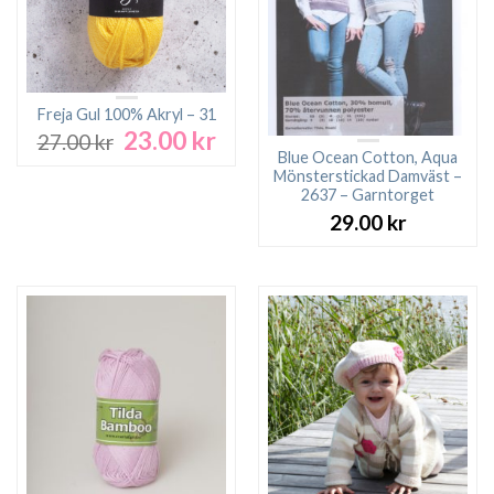
Freja Gul 100% Akryl – 31
23.00
kr
Det
Det
27.00
kr
ursprungliga
nuvarande
Blue Ocean Cotton, Aqua
Mönsterstickad Damväst –
priset
priset
2637 – Garntorget
var:
är:
29.00
kr
27.00 kr.
23.00 kr.