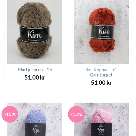
Kim Ljusbrun – 26
Kim Koppar – 91
Garntorget
51.00
kr
51.00
kr
-15%
-15%