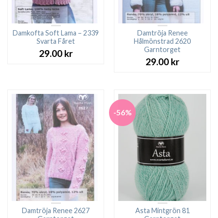
Damkofta Soft Lama – 2339
Damtröja Renee
Svarta Fåret
Hålmönstrad 2620
Garntorget
29.00
kr
29.00
kr
-56%
Damtröja Renee 2627
Asta Mintgrön 81