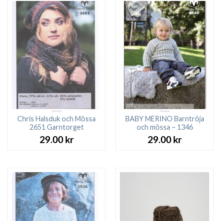
Chris Halsduk och Mössa
BABY MERINO Barntröja
2651 Garntorget
och mössa – 1346
29.00
kr
29.00
kr