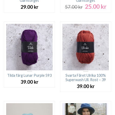
Garntorget
Garntorget
25.00
kr
Det
Det
29.00
kr
57.00
kr
ursprungliga
nuv
priset
pri
var:
är:
57.00 kr.
25.0
Tilda färg Lunar Purple 593
Svarta Fåret Ulrika 100%
Superwash Ull. Rost – 39
39.00
kr
39.00
kr