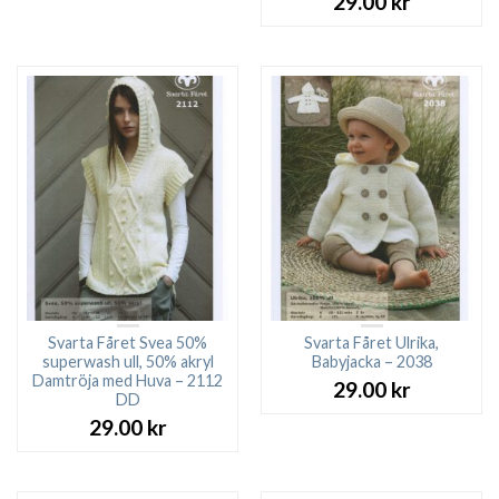
29.00
kr
Svarta Fåret Svea 50%
Svarta Fåret Ulrika,
superwash ull, 50% akryl
Babyjacka – 2038
Damtröja med Huva – 2112
29.00
kr
DD
29.00
kr