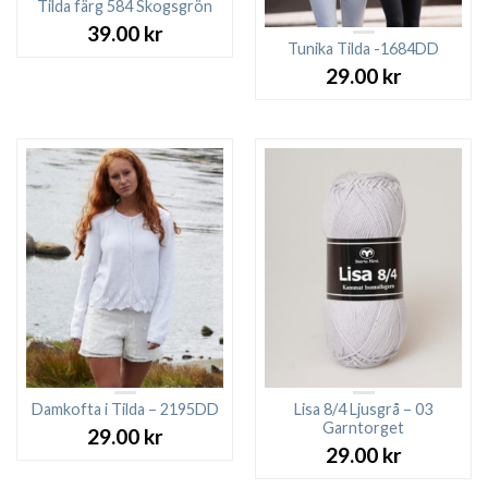
Tilda färg 584 Skogsgrön
39.00
kr
Tunika Tilda -1684DD
29.00
kr
Damkofta i Tilda – 2195DD
Lisa 8/4 Ljusgrå – 03
Garntorget
29.00
kr
29.00
kr