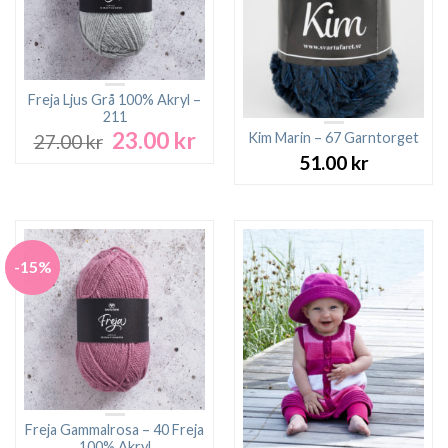
Freja Ljus Grå 100% Akryl –
211
23.00
kr
Det
Det
Kim Marin – 67 Garntorget
27.00
kr
ursprungliga
nuvarande
51.00
kr
priset
priset
var:
är:
27.00 kr.
23.00 kr.
-15%
Freja Gammalrosa – 40 Freja
100% Akryl