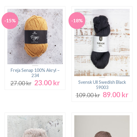
-15%
-18%
Freja Senap 100% Akryl –
234
23.00
kr
Det
Det
Svensk Ull Swedish Black
27.00
kr
ursprungliga
nuvarande
59003
89.00
kr
priset
priset
Det
De
109.00
kr
var:
är:
ursprungliga
nu
27.00 kr.
23.00 kr.
priset
pri
var:
är:
109.00 kr.
89.