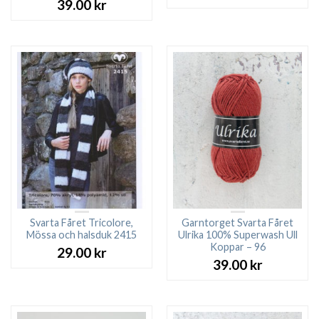
39.00
kr
Svarta Fåret Tricolore,
Garntorget Svarta Fåret
Mössa och halsduk 2415
Ulrika 100% Superwash Ull
Koppar – 96
29.00
kr
39.00
kr