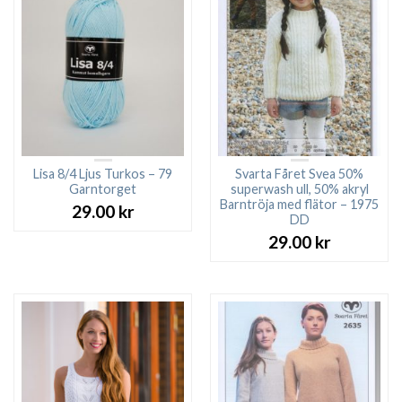
Lisa 8/4 Ljus Turkos – 79
Svarta Fåret Svea 50%
Garntorget
superwash ull, 50% akryl
Barntröja med flätor – 1975
29.00
kr
DD
29.00
kr