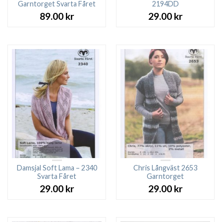
Garntorget Svarta Fåret
2194DD
89.00
kr
29.00
kr
Damsjal Soft Lama – 2340
Chris Långväst 2653
Svarta Fåret
Garntorget
29.00
kr
29.00
kr