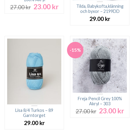
23.00
kr
Det
Det
Tilda, Babykofta,klänning
27.00
kr
ursprungliga
nuvarande
och byxor – 2199DD
priset
priset
29.00
kr
var:
är:
27.00 kr.
23.00 kr.
-15%
Freja Pencil Grey 100%
Akryl – 303
23.00
kr
Det
Det
Lisa 8/4 Turkos – 89
27.00
kr
ursprungliga
nuv
Garntorget
priset
pri
29.00
kr
var:
är:
27.00 kr.
23.0