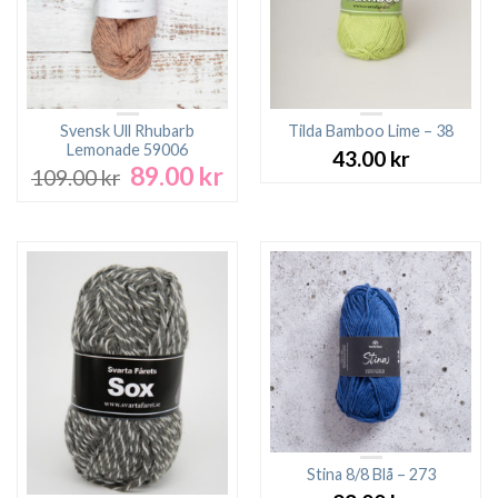
Svensk Ull Rhubarb
Tilda Bamboo Lime – 38
Lemonade 59006
43.00
kr
89.00
kr
Det
Det
109.00
kr
ursprungliga
nuvarande
priset
priset
var:
är:
109.00 kr.
89.00 kr.
Stina 8/8 Blå – 273