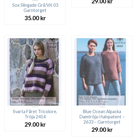
29.00
kr
Sox Slingade Grå/Vit 03
Garntorget
35.00
kr
Svarta Fåret Tricolore,
Blue Ocean Alpacka
Tröja 2414
Damtröja i halvpatent –
2633 – Garntorget
29.00
kr
29.00
kr