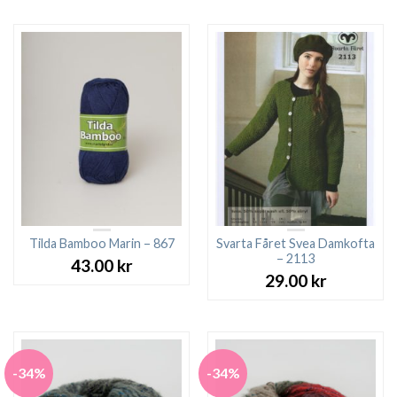
Tilda Bamboo Marin – 867
Svarta Fåret Svea Damkofta
– 2113
43.00
kr
29.00
kr
-34%
-34%