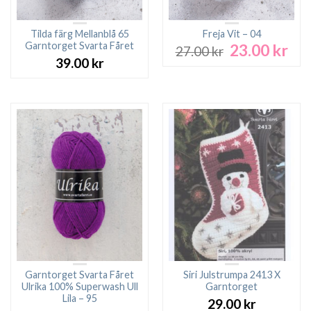
Tilda färg Mellanblå 65
Freja Vit – 04
Garntorget Svarta Fåret
23.00
kr
Det
Det
27.00
kr
ursprungliga
nuv
39.00
kr
priset
pri
var:
är:
27.00 kr.
23.0
Garntorget Svarta Fåret
Siri Julstrumpa 2413 X
Ulrika 100% Superwash Ull
Garntorget
Lila – 95
29.00
kr