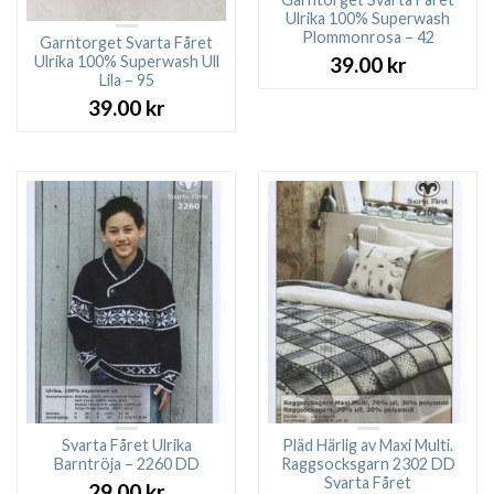
Ulrika 100% Superwash
Plommonrosa – 42
Garntorget Svarta Fåret
Ulrika 100% Superwash Ull
39.00
kr
Lila – 95
39.00
kr
Svarta Fåret Ulrika
Pläd Härlig av Maxi Multi.
Barntröja – 2260 DD
Raggsocksgarn 2302 DD
Svarta Fåret
29.00
kr