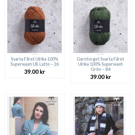
Svarta Fåret Ulrika 100%
Garntorget Svarta Fåret
Superwash Ull. Latte – 26
Ulrika 100% Superwash
Grön – 84
39.00
kr
39.00
kr