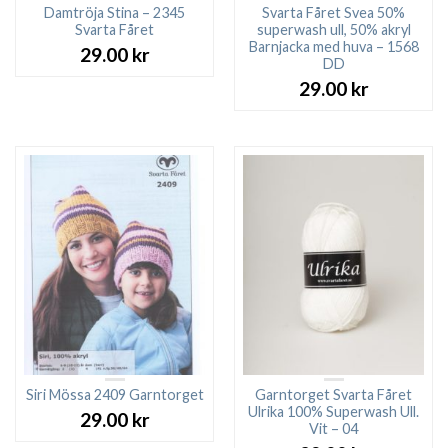
Damtröja Stina – 2345
Svarta Fåret Svea 50%
Svarta Fåret
superwash ull, 50% akryl
Barnjacka med huva – 1568
29.00
kr
DD
29.00
kr
Siri Mössa 2409 Garntorget
Garntorget Svarta Fåret
Ulrika 100% Superwash Ull.
29.00
kr
Vit – 04