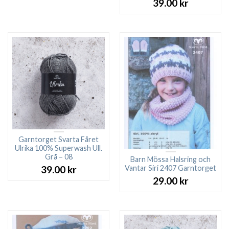
39.00
kr
Garntorget Svarta Fåret
Ulrika 100% Superwash Ull.
Grå – 08
Barn Mössa Halsring och
Vantar Siri 2407 Garntorget
39.00
kr
29.00
kr