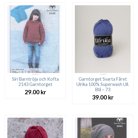
Siri Barntröja och Kofta
Garntorget Svarta Fåret
2143 Garntorget
Ulrika 100% Superwash Ull.
Blå – 73
29.00
kr
39.00
kr