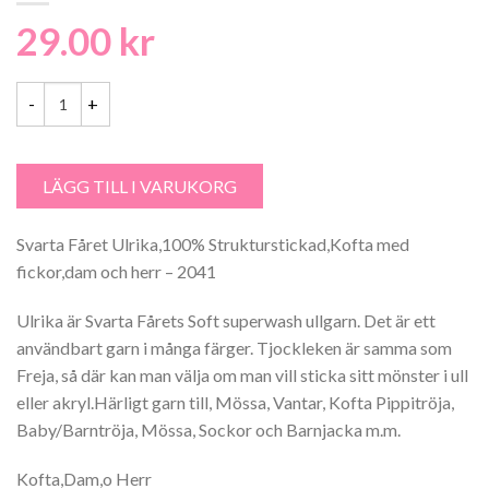
29.00
kr
Svarta Fåret Ulrika, Strukturstickad,Kofta med fickor,dam och herr -
LÄGG TILL I VARUKORG
Svarta Fåret Ulrika,100% Strukturstickad,Kofta med
fickor,dam och herr – 2041
Ulrika är Svarta Fårets Soft superwash ullgarn. Det är ett
användbart garn i många färger. Tjockleken är samma som
Freja, så där kan man välja om man vill sticka sitt mönster i ull
eller akryl.Härligt garn till, Mössa, Vantar, Kofta Pippitröja,
Baby/Barntröja, Mössa, Sockor och Barnjacka m.m.
Kofta,Dam,o Herr