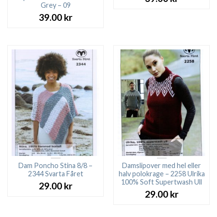
Grey – 09
39.00
kr
Dam Poncho Stina 8/8 –
Damslipover med hel eller
2344 Svarta Fåret
halv polokrage – 2258 Ulrika
100% Soft Supertwash Ull
29.00
kr
29.00
kr