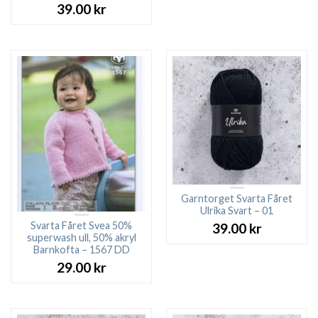
39.00
kr
Garntorget Svarta Fåret
Ulrika Svart – 01
Svarta Fåret Svea 50%
39.00
kr
superwash ull, 50% akryl
Barnkofta – 1567 DD
29.00
kr