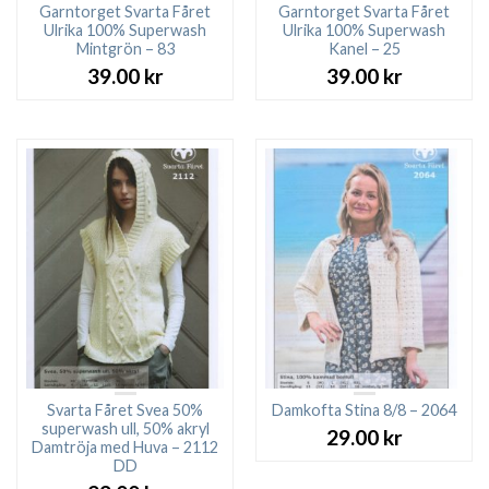
Garntorget Svarta Fåret
Garntorget Svarta Fåret
Ulrika 100% Superwash
Ulrika 100% Superwash
Mintgrön – 83
Kanel – 25
39.00
kr
39.00
kr
Svarta Fåret Svea 50%
Damkofta Stina 8/8 – 2064
superwash ull, 50% akryl
29.00
kr
Damtröja med Huva – 2112
DD