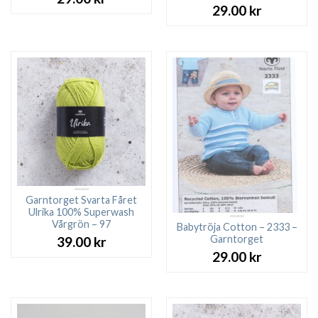
29.00
kr
Garntorget Svarta Fåret
Ulrika 100% Superwash
Vårgrön – 97
Babytröja Cotton – 2333 –
Garntorget
39.00
kr
29.00
kr