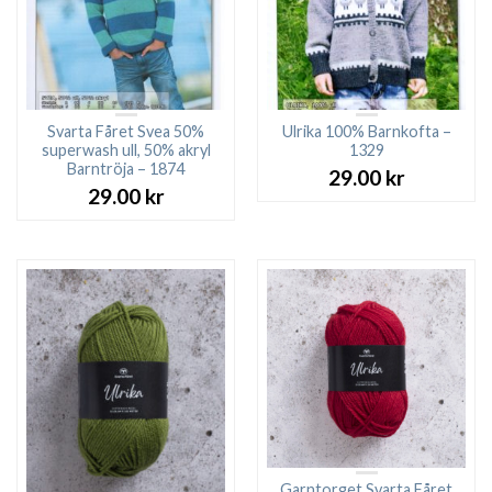
Svarta Fåret Svea 50%
Ulrika 100% Barnkofta –
superwash ull, 50% akryl
1329
Barntröja – 1874
29.00
kr
29.00
kr
Garntorget Svarta Fåret