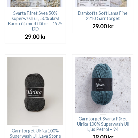
Svarta Fåret Svea 50%
Damkofta Soft Lama Fine
superwash ull, 50% akryl
2210 Garntorget
Barntröja med flätor – 1975
29.00
kr
DD
29.00
kr
Garntorget Svarta Fåret
Ulrika 100% Superwash Ull
Ljus Petrol – 94
Garntorget Ulrika 100%
Superwash Ull. Lava Stone
39.00
kr