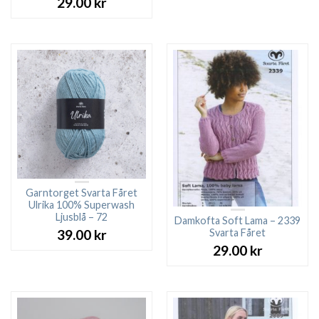
29.00
kr
Garntorget Svarta Fåret
Ulrika 100% Superwash
Ljusblå – 72
Damkofta Soft Lama – 2339
Svarta Fåret
39.00
kr
29.00
kr