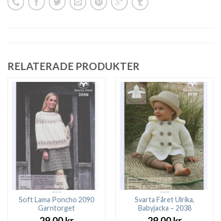
RELATERADE PRODUKTER
Soft Lama Poncho 2090
Svarta Fåret Ulrika,
Garntorget
Babyjacka – 2038
29.00
kr
29.00
kr