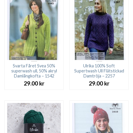
Svarta Fåret Svea 50%
Ulrika 100% Soft
superwash ull, 50% akryl
Supertwash Ull Flätstickad
Damlångkofta – 1542
Damtröja – 2257
29.00
kr
29.00
kr