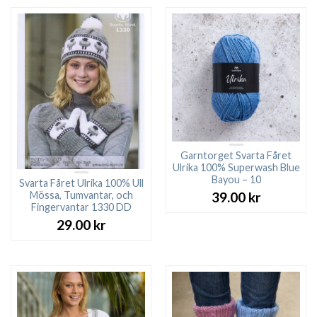
Garntorget Svarta Fåret
Ulrika 100% Superwash Blue
Bayou – 10
Svarta Fåret Ulrika 100% Ull
Mössa, Tumvantar, och
39.00
kr
Fingervantar 1330 DD
29.00
kr