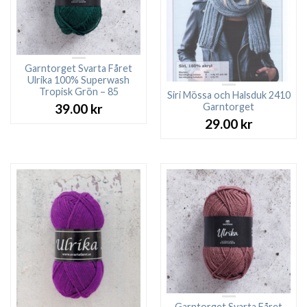
Garntorget Svarta Fåret
Ulrika 100% Superwash
Tropisk Grön – 85
Siri Mössa och Halsduk 2410
Garntorget
39.00
kr
29.00
kr
Garntorget Svarta Fåret