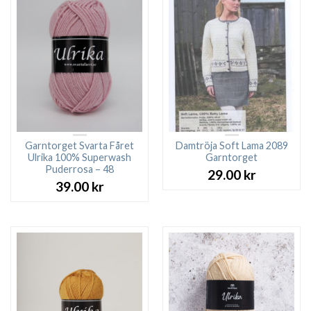
Garntorget Svarta Fåret
Damtröja Soft Lama 2089
Ulrika 100% Superwash
Garntorget
Puderrosa – 48
29.00
kr
39.00
kr