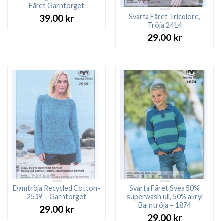
Fåret Garntorget
Svarta Fåret Tricolore,
39.00
kr
Tröja 2414
29.00
kr
Damtröja Recycled Cotton-
Svarta Fåret Svea 50%
2539 – Garntorget
superwash ull, 50% akryl
Barntröja – 1874
29.00
kr
29.00
kr