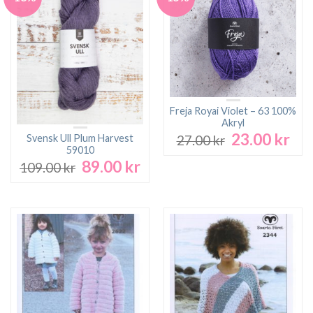
Freja Royai Violet – 63 100%
Akryl
23.00
kr
Det
Det
Svensk Ull Plum Harvest
27.00
kr
ursprungliga
nuv
59010
89.00
kr
priset
pri
Det
Det
109.00
kr
var:
är:
ursprungliga
nuvarande
27.00 kr.
23.0
priset
priset
var:
är:
109.00 kr.
89.00 kr.