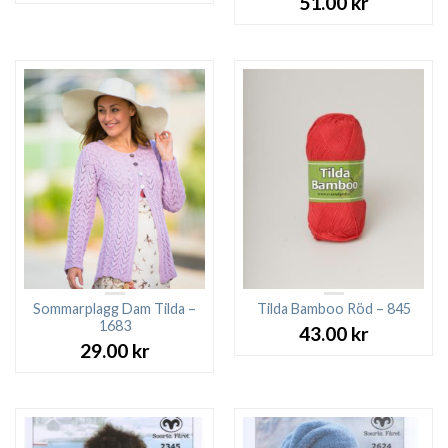
51.00
kr
priset
priset
var:
är:
27.00 kr.
23.00 kr.
Sommarplagg Dam Tilda –
Tilda Bamboo Röd – 845
1683
43.00
kr
29.00
kr