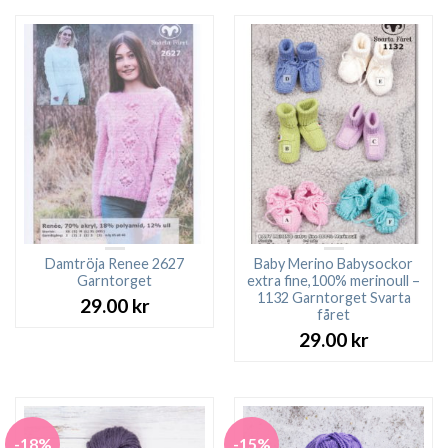
Damtröja Renee 2627
Baby Merino Babysockor
Garntorget
extra fine,100% merinoull –
1132 Garntorget Svarta
29.00
kr
fåret
29.00
kr
-18%
-15%