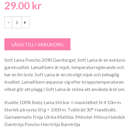
29.00
kr
Soft Lama Poncho 2090 Garntorget mängd
LÄGG TILL I VARUKORG
Soft Lama Poncho 2090 Garntorget. Soft Lama är en exklusiv
garnkvalitet. Lamafibern är mjuk, temperaturreglerande och
har en fin lyste. Soft Lama är en otroligt mjuk och behaglig
kvalitet. Lamafibern anpassar sig efter kroppstemperaturen
vilket gör att plagg i Soft Lama är sköna att använda året om.
Kvalite 100% Baby Lama Stickor + masktäthet St 4 10m m.
Storlek på nysta 50 g = 1000 m. Tvättråd 30° Handtvätt.
Garnalernativ Freja Ulrika Matilda. Mönster Mössa Halsduk
Damtröja Poncho Herrtröja Barntröja