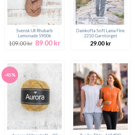
Svensk Ull Rhubarb
Damkofta Soft Lama Fine
Lemonade 59006
2210 Garntorget
89.00
kr
Det
Det
109.00
kr
29.00
kr
ursprungliga
nuvarande
priset
priset
var:
är:
109.00 kr.
89.00 kr.
-45%