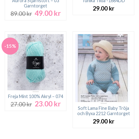
Aurora Stjärnstoft – 03
Tunika Tilda -1684DD
Garntorget
29.00
kr
49.00
kr
Det
Det
89.00
kr
ursprungliga
nuvarande
priset
priset
var:
är:
89.00 kr.
49.00 kr.
-15%
Freja Mint 100% Akryl – 074
23.00
kr
Det
Det
27.00
kr
ursprungliga
nuvarande
Soft Lama Fine Baby Tröja
och Byxa 2212 Garntorget
priset
priset
var:
är:
29.00
kr
27.00 kr.
23.00 kr.