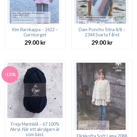
Kim Barnkappa – 2622 –
Dam Poncho Stina 8/8 –
Garntorget
2344 Svarta Fåret
29.00
kr
29.00
kr
-15%
Freja Marinblå – 67 100%
Akryl. När ett akrylgarn är
som bäst.
Flickkofta Soft Lama 2088