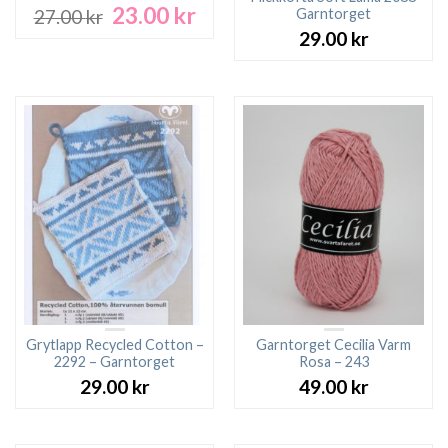
23.00
kr
Det
Det
Garntorget
27.00
kr
ursprungliga
nuvarande
29.00
kr
priset
priset
var:
är:
27.00 kr.
23.00 kr.
Grytlapp Recycled Cotton –
Garntorget Cecilia Varm
2292 – Garntorget
Rosa – 243
29.00
kr
49.00
kr