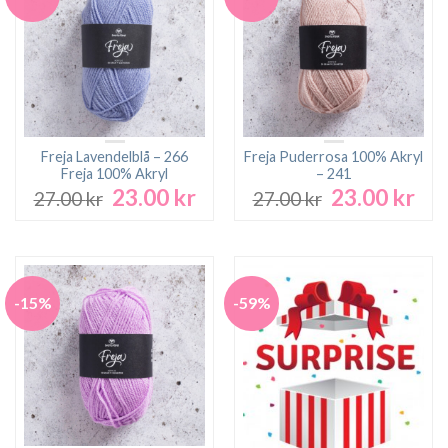
Freja Lavendelblå – 266
Freja Puderrosa 100% Akryl
Freja 100% Akryl
– 241
23.00
kr
23.00
kr
Det
Det
Det
Det
27.00
kr
27.00
kr
ursprungliga
nuvarande
ursprungliga
nuv
priset
priset
priset
pri
var:
är:
var:
är:
27.00 kr.
23.00 kr.
27.00 kr.
23.0
-15%
-59%