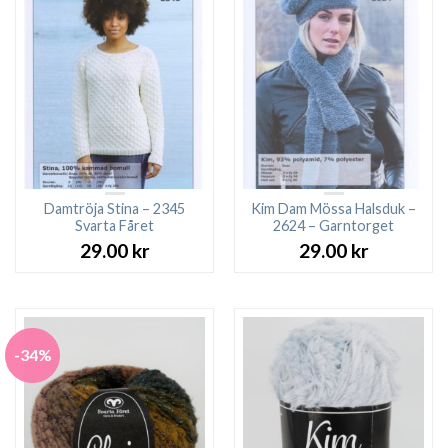
Damtröja Stina – 2345
Kim Dam Mössa Halsduk –
Svarta Fåret
2624 – Garntorget
29.00
kr
29.00
kr
-34%