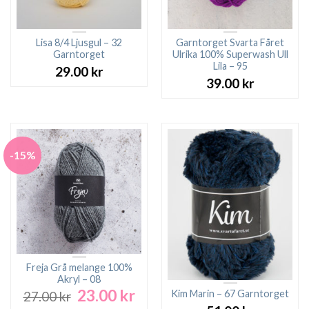
Lisa 8/4 Ljusgul – 32
Garntorget Svarta Fåret
Garntorget
Ulrika 100% Superwash Ull
Lila – 95
29.00
kr
39.00
kr
-15%
Freja Grå melange 100%
Akryl – 08
23.00
kr
Det
Det
Kim Marin – 67 Garntorget
27.00
kr
ursprungliga
nuvarande