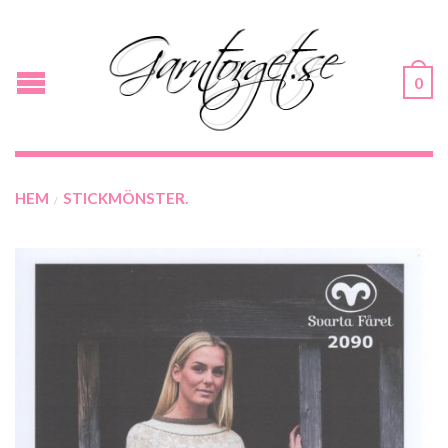
0
HEM
STICKMÖNSTER.
/