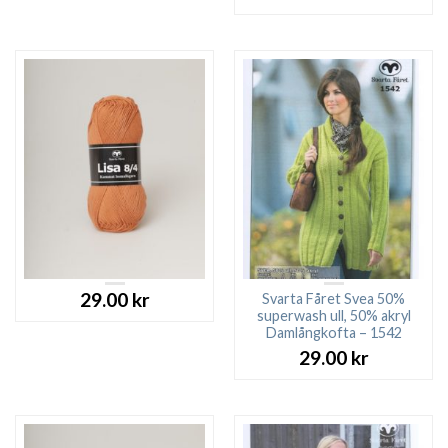
29.00
kr
Svarta Fåret Svea 50%
superwash ull, 50% akryl
Damlångkofta – 1542
29.00
kr