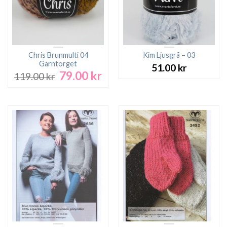
Chris Brunmulti 04
Kim Ljusgrå – 03
Garntorget
51.00
kr
79.00
kr
Det
Det
119.00
kr
ursprungliga
nuvarande
priset
priset
var:
är:
119.00 kr.
79.00 kr.