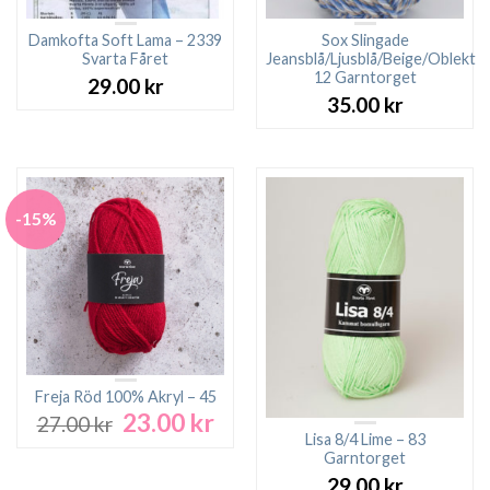
Damkofta Soft Lama – 2339
Sox Slingade
Svarta Fåret
Jeansblå/Ljusblå/Beige/Oblekt
12 Garntorget
29.00
kr
35.00
kr
-15%
Freja Röd 100% Akryl – 45
23.00
kr
Det
Det
27.00
kr
ursprungliga
nuvarande
Lisa 8/4 Lime – 83
Garntorget
priset
priset
var:
är:
29.00
kr