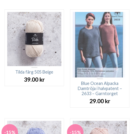
Tilda färg 505 Beige
39.00
kr
Blue Ocean Alpacka
Damtröja i halvpatent –
2633 – Garntorget
29.00
kr
-15%
-15%