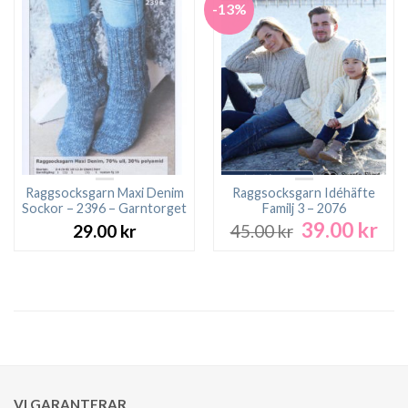
-13%
Raggsocksgarn Maxi Denim
Raggsocksgarn Idéhäfte
Sockor – 2396 – Garntorget
Familj 3 – 2076
39.00
kr
Det
Det
29.00
kr
45.00
kr
ursprungliga
nuv
priset
pri
var:
är:
45.00 kr.
39.0
VI GARANTERAR