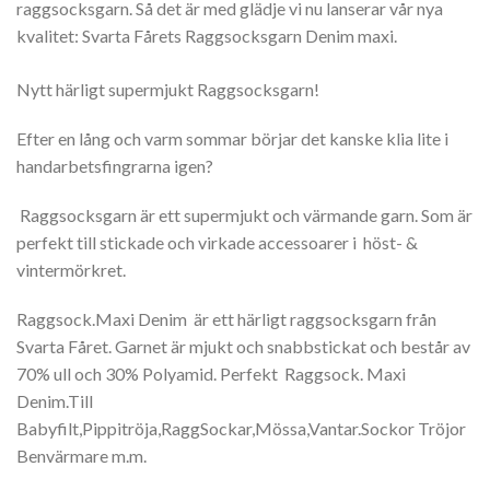
raggsocksgarn. Så det är med glädje vi nu lanserar vår nya
kvalitet: Svarta Fårets Raggsocksgarn Denim maxi.
Nytt härligt supermjukt Raggsocksgarn!
Efter en lång och varm sommar börjar det kanske klia lite i
handarbetsfingrarna igen?
Raggsocksgarn är ett supermjukt och värmande garn. Som är
perfekt till stickade och virkade accessoarer i höst- &
vintermörkret.
Raggsock.Maxi Denim är ett härligt raggsocksgarn från
Svarta Fåret. Garnet är mjukt och snabbstickat och består av
70% ull och 30% Polyamid. Perfekt Raggsock. Maxi
Denim.Till
Babyfilt,Pippitröja,RaggSockar,Mössa,Vantar.Sockor Tröjor
Benvärmare m.m.