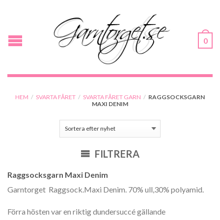
0
HEM
/
SVARTA FÅRET
/
SVARTA FÅRET GARN
/
RAGGSOCKSGARN
MAXI DENIM
FILTRERA
Raggsocksgarn Maxi Denim
Garntorget Raggsock.Maxi Denim. 70% ull,30% polyamid.
Förra hösten var en riktig dundersuccé gällande