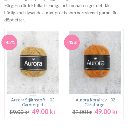
Färgerna är lekfulla, trendiga och mohairen ger det där
härliga och lysande auran, precis som norrskenet garnet är
döpt efter.
-45%
-45%
Aurora Stjärnstoft – 03
Aurora Korallrev – 02
Garntorget
Garntorget
49.00
kr
49.00
kr
Det
Det
Det
Det
89.00
kr
89.00
kr
ursprungliga
nuvarande
ursprungliga
nuv
priset
priset
priset
pri
var:
är:
var:
är: