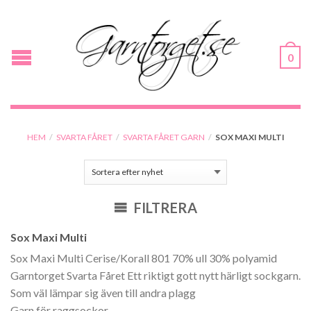
0
HEM
/
SVARTA FÅRET
/
SVARTA FÅRET GARN
/
SOX MAXI MULTI
FILTRERA
Sox Maxi Multi
Sox Maxi Multi Cerise/Korall 801 70% ull 30% polyamid
Garntorget Svarta Fåret Ett riktigt gott nytt härligt sockgarn.
Som väl lämpar sig även till andra plagg
Garn för raggsockor.