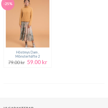
-25%
Höstmys Dam .
Mönsterhäfte 2
59.00
kr
Det
Det
79.00
kr
ursprungliga
nuvarande
priset
priset
var:
är:
79.00 kr.
59.00 kr.