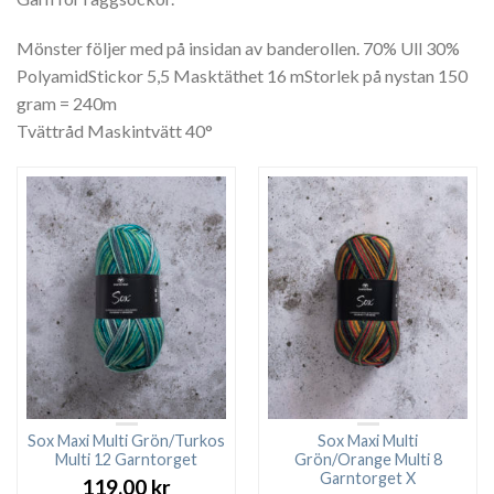
Mönster följer med på insidan av banderollen. 70% Ull 30%
PolyamidStickor 5,5 Masktäthet 16 mStorlek på nystan 150
gram = 240m
Tvättråd Maskintvätt 40°
Sox Maxi Multi Grön/Turkos
Sox Maxi Multi
Multi 12 Garntorget
Grön/Orange Multi 8
Garntorget X
119.00
kr