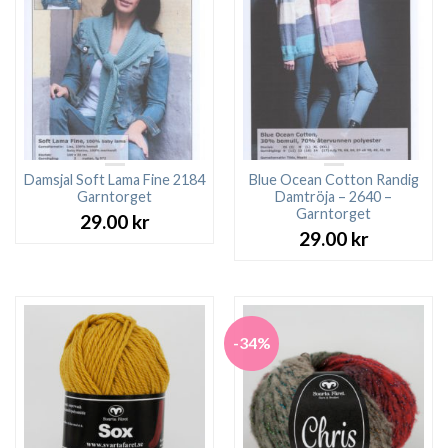
Damsjal Soft Lama Fine 2184
Blue Ocean Cotton Randig
Garntorget
Damtröja – 2640 –
Garntorget
29.00
kr
29.00
kr
-34%