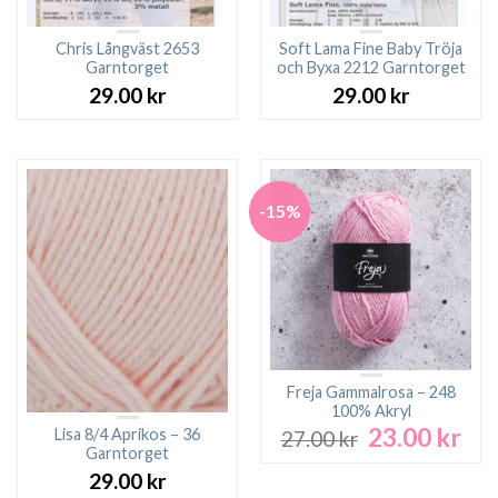
Chris Långväst 2653
Soft Lama Fine Baby Tröja
Garntorget
och Byxa 2212 Garntorget
29.00
kr
29.00
kr
-15%
Freja Gammalrosa – 248
100% Akryl
23.00
kr
Det
Det
Lisa 8/4 Aprikos – 36
27.00
kr
ursprungliga
nuv
Garntorget
priset
pri
29.00
kr