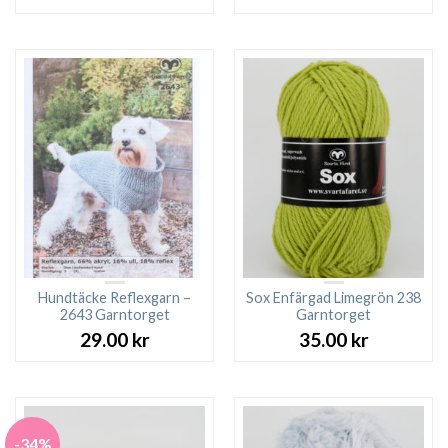
ursprungliga
nuv
priset
pri
var:
är:
27.00 kr.
23.0
Hundtäcke Reflexgarn –
Sox Enfärgad Limegrön 238
2643 Garntorget
Garntorget
29.00
kr
35.00
kr
-34%