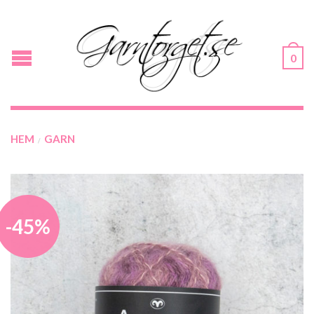
0
HEM
GARN
/
-45%