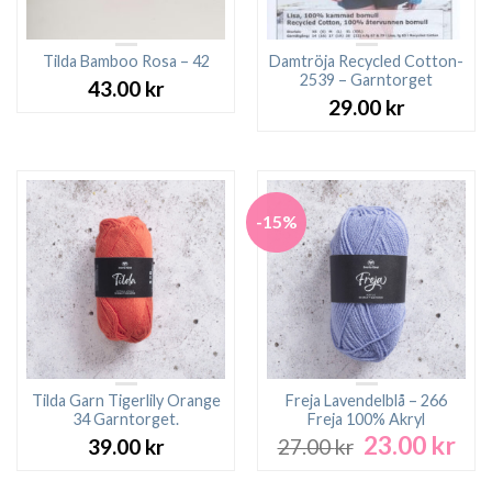
Tilda Bamboo Rosa – 42
Damtröja Recycled Cotton-
2539 – Garntorget
43.00
kr
29.00
kr
-15%
Tilda Garn Tigerlily Orange
Freja Lavendelblå – 266
34 Garntorget.
Freja 100% Akryl
23.00
kr
Det
Det
39.00
kr
27.00
kr
ursprungliga
nuv
priset
pri