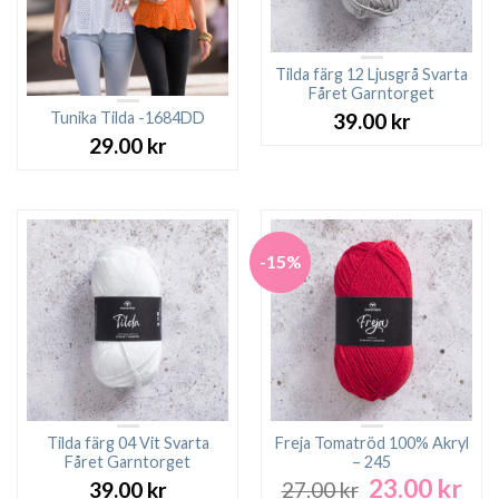
Tilda färg 12 Ljusgrå Svarta
Fåret Garntorget
Tunika Tilda -1684DD
39.00
kr
29.00
kr
-15%
Tilda färg 04 Vit Svarta
Freja Tomatröd 100% Akryl
Fåret Garntorget
– 245
23.00
kr
Det
Det
39.00
kr
27.00
kr