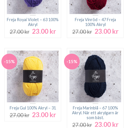
Freja Royai Violet – 63 100%
Freja Vinröd – 47 Freja
Akryl
100% Akryl
23.00
kr
23.00
kr
Det
Det
Det
Det
27.00
kr
27.00
kr
ursprungliga
nuvarande
ursprungliga
nuv
priset
priset
priset
pri
var:
är:
var:
är:
27.00 kr.
23.00 kr.
27.00 kr.
23.0
-15%
-15%
Freja Gul 100% Akryl – 31
Freja Marinblå – 67 100%
Akryl. När ett akrylgarn är
23.00
kr
Det
Det
27.00
kr
som bäst.
ursprungliga
nuvarande
23.00
kr
Det
Det
27.00
kr
priset
priset