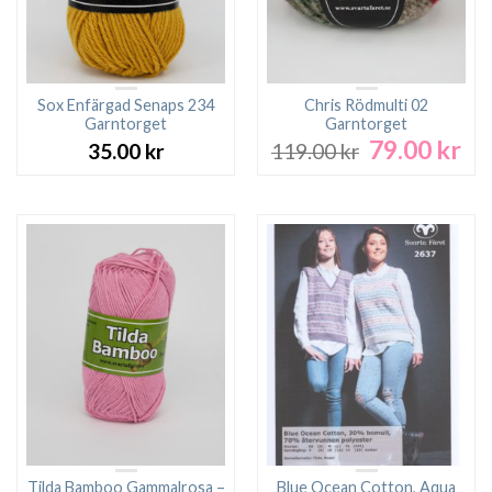
Sox Enfärgad Senaps 234
Chris Rödmulti 02
Garntorget
Garntorget
79.00
kr
Det
De
35.00
kr
119.00
kr
ursprungliga
nu
priset
pri
var:
är:
119.00 kr.
79.
Tilda Bamboo Gammalrosa –
Blue Ocean Cotton, Aqua