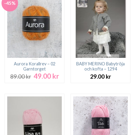
-45%
Aurora Korallrev – 02
BABY MERINO Babytröja
Garntorget
och kofta – 1294
49.00
kr
Det
Det
89.00
kr
29.00
kr
ursprungliga
nuvarande
priset
priset
var:
är:
89.00 kr.
49.00 kr.