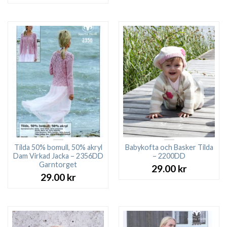
var:
är:
27.00 kr.
23.0
Tilda 50% bomull, 50% akryl
Babykofta och Basker Tilda
Dam Virkad Jacka – 2356DD
– 2200DD
Garntorget
29.00
kr
29.00
kr