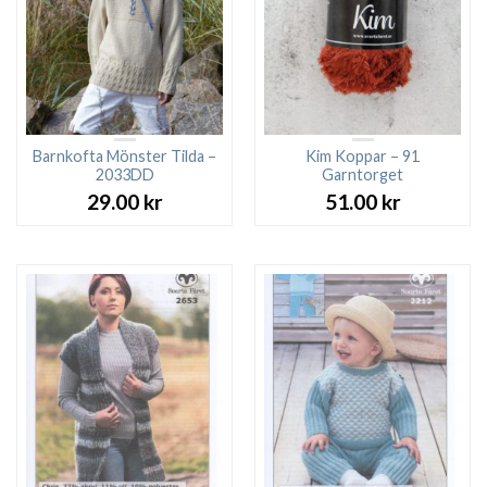
Barnkofta Mönster Tilda –
Kim Koppar – 91
2033DD
Garntorget
29.00
kr
51.00
kr