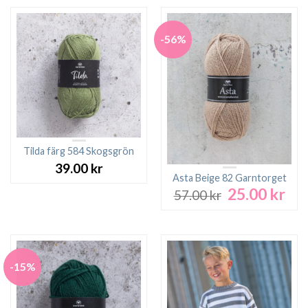
-56%
Tilda färg 584 Skogsgrön
39.00
kr
Asta Beige 82 Garntorget
25.00
kr
Det
Det
57.00
kr
ursprungliga
nuv
priset
pri
var:
är:
57.00 kr.
25.0
-15%