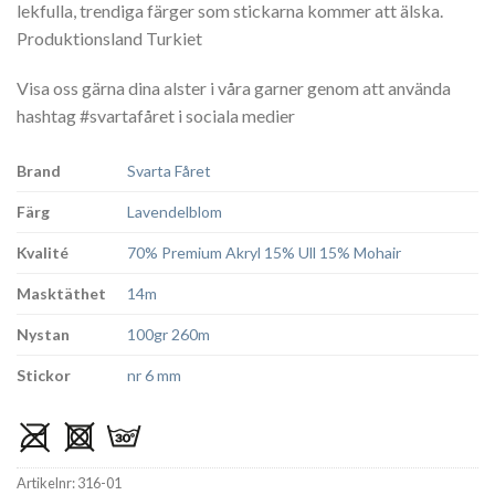
lekfulla, trendiga färger som stickarna kommer att älska.
Produktionsland Turkiet
Visa oss gärna dina alster i våra garner genom att använda
hashtag #svartafåret i sociala medier
Brand
Svarta Fåret
Färg
Lavendelblom
Kvalité
70% Premium Akryl 15% Ull 15% Mohair
Masktäthet
14m
Nystan
100gr 260m
Stickor
nr 6 mm
Artikelnr:
316-01