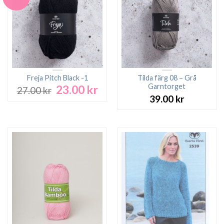
Freja Pitch Black -1
Tilda färg 08 – Grå
Garntorget
23.00
kr
Det
Det
27.00
kr
ursprungliga
nuvarande
39.00
kr
priset
priset
var:
är:
27.00 kr.
23.00 kr.