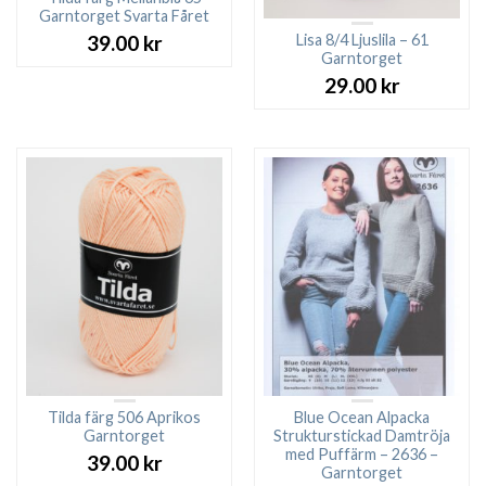
Garntorget Svarta Fåret
Lisa 8/4 Ljuslila – 61
39.00
kr
Garntorget
29.00
kr
Tilda färg 506 Aprikos
Blue Ocean Alpacka
Garntorget
Strukturstickad Damtröja
med Puffärm – 2636 –
39.00
kr
Garntorget