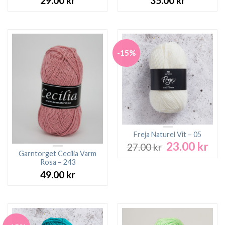
29.00
kr
35.00
kr
-15%
Freja Naturel Vit – 05
23.00
kr
Det
Det
27.00
kr
ursprungliga
nuv
Garntorget Cecilia Varm
Rosa – 243
priset
pri
var:
är:
49.00
kr
27.00 kr.
23.0