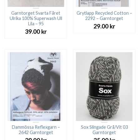
Garntorget Svarta Fåret
Grytlapp Recycled Cotton –
Ulrika 100% Superwash Ull
2292 – Garntorget
Lila – 95
29.00
kr
39.00
kr
Dammössa Reflexgarn –
Sox Slingade Grå/Vit 03
2642 Garntorget
Garntorget