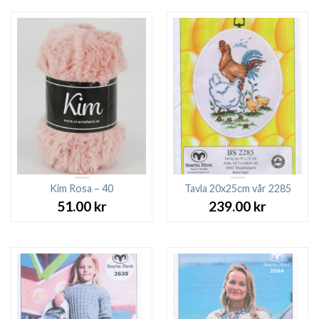
var:
är:
27.00 kr.
23.0
Kim Rosa – 40
Tavla 20x25cm vår 2285
51.00
kr
239.00
kr