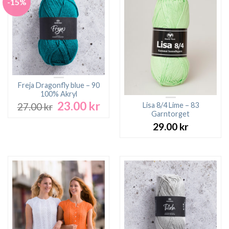
-15%
Freja Dragonfly blue – 90
100% Akryl
23.00
kr
Det
Det
Lisa 8/4 Lime – 83
27.00
kr
ursprungliga
nuvarande
Garntorget
priset
priset
29.00
kr
var:
är:
27.00 kr.
23.00 kr.