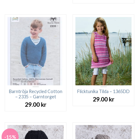
ursprungliga
nuv
var:
är:
priset
pri
27.00 kr.
23.00 kr.
var:
är:
27.00 kr.
23.0
Barntröja Recycled Cotton
Flicktunika Tilda – 1365DD
– 2335 – Garntorget
29.00
kr
29.00
kr
-15%