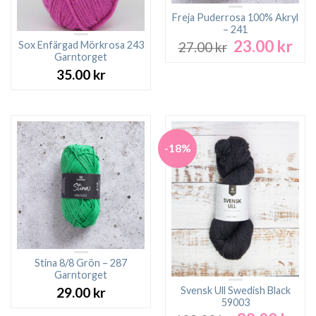
Freja Puderrosa 100% Akryl
– 241
23.00
kr
Det
Det
Sox Enfärgad Mörkrosa 243
27.00
kr
ursprungliga
nuv
Garntorget
priset
pri
35.00
kr
var:
är:
27.00 kr.
23.0
-18%
Stina 8/8 Grön – 287
Garntorget
Svensk Ull Swedish Black
29.00
kr
59003