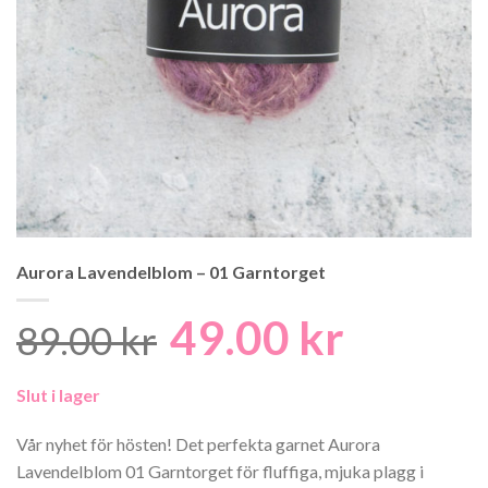
Aurora Lavendelblom – 01 Garntorget
49.00
kr
Det
Det
89.00
kr
ursprungliga
nuvaran
Slut i lager
priset
priset
var:
är:
Vår nyhet för hösten! Det perfekta garnet Aurora
Lavendelblom 01 Garntorget för fluffiga, mjuka plagg i
89.00 kr.
49.00 kr.