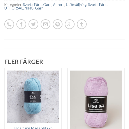
Kategorier:
Svarta Fåret Garn
,
Aurora
,
Utförsäljning
,
Svarta Fåret
,
UTFÖRSÄLJNING
,
Garn
FLER FÄRGER
Tilda färg Mellanblå 65