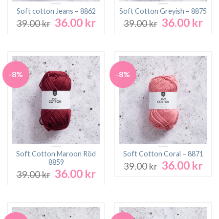
Soft cotton Jeans – 8862
Soft Cotton Greyish – 8875
36.00
kr
36.00
kr
Det
Det
Det
Det
39.00
kr
39.00
kr
ursprungliga
nuvarande
ursprungliga
nuv
priset
priset
priset
pri
var:
är:
var:
är:
39.00 kr.
36.00 kr.
39.00 kr.
36.0
-8%
-8%
Soft Cotton Maroon Röd
Soft Cotton Coral – 8871
8859
36.00
kr
Det
Det
39.00
kr
36.00
kr
Det
Det
ursprungliga
nuv
39.00
kr
ursprungliga
nuvarande
priset
pri
priset
priset
var:
är:
var:
är:
39.00 kr.
36.0
39.00 kr.
36.00 kr.