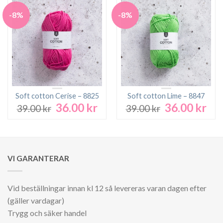
-8%
-8%
Soft cotton Cerise – 8825
Soft cotton Lime – 8847
36.00
kr
36.00
kr
Det
Det
Det
Det
39.00
kr
39.00
kr
ursprungliga
nuvarande
ursprungliga
nuv
priset
priset
priset
pri
var:
är:
var:
är:
39.00 kr.
36.00 kr.
39.00 kr.
36.0
VI GARANTERAR
Vid beställningar innan kl 12 så levereras varan dagen efter
(gäller vardagar)
Trygg och säker handel