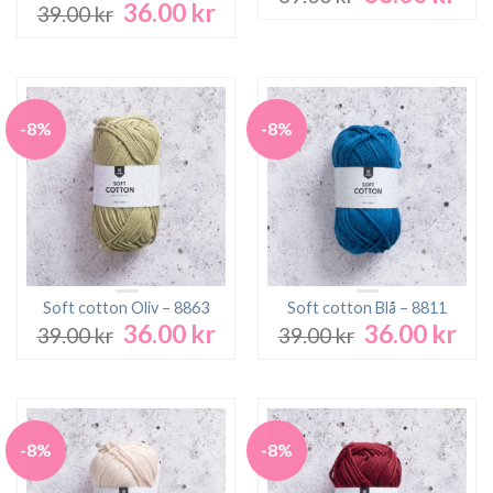
36.00
kr
Det
Det
ursprungliga
nuv
39.00
kr
ursprungliga
nuvarande
priset
pri
priset
priset
var:
är:
var:
är:
39.00 kr.
36.0
39.00 kr.
36.00 kr.
-8%
-8%
Soft cotton Oliv – 8863
Soft cotton Blå – 8811
36.00
kr
36.00
kr
Det
Det
Det
Det
39.00
kr
39.00
kr
ursprungliga
nuvarande
ursprungliga
nuv
priset
priset
priset
pri
var:
är:
var:
är:
39.00 kr.
36.00 kr.
39.00 kr.
36.0
-8%
-8%