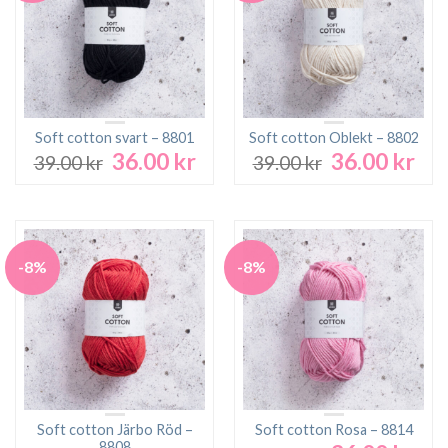
Soft cotton svart – 8801
Soft cotton Oblekt – 8802
36.00
kr
36.00
kr
Det
Det
Det
Det
39.00
kr
39.00
kr
ursprungliga
nuvarande
ursprungliga
nuv
priset
priset
priset
pri
var:
är:
var:
är:
39.00 kr.
36.00 kr.
39.00 kr.
36.0
-8%
-8%
Soft cotton Järbo Röd –
Soft cotton Rosa – 8814
8808