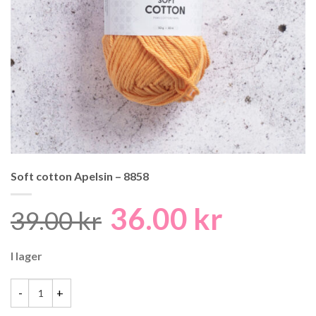
Soft cotton Apelsin – 8858
36.00
kr
Det
Det
39.00
kr
ursprungliga
nuvaran
I lager
priset
priset
var:
är:
39.00 kr.
36.00 kr.