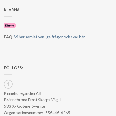
KLARNA
FAQ:
Vi har samlat vanliga frågor och svar här.
FÖLJ OSS:
Kinnekullegården AB
Brännebrona Ernst Skarps Väg 1
533 97 Götene, Sverige
Organisationsnummer: 556446-6265