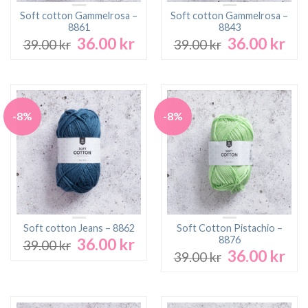
Soft cotton Gammelrosa –
Soft cotton Gammelrosa –
8861
8843
36.00
kr
36.00
kr
Det
Det
Det
Det
39.00
kr
39.00
kr
ursprungliga
nuvarande
ursprungliga
nuv
priset
priset
priset
pri
var:
är:
var:
är:
39.00 kr.
36.00 kr.
39.00 kr.
36.0
-8%
-8%
Soft cotton Jeans – 8862
Soft Cotton Pistachio –
8876
36.00
kr
Det
Det
39.00
kr
36.00
kr
Det
Det
ursprungliga
nuvarande
39.00
kr
ursprungliga
nuv
priset
priset
priset
pri
var:
är:
var:
är:
39.00 kr.
36.00 kr.
39.00 kr.
36.0