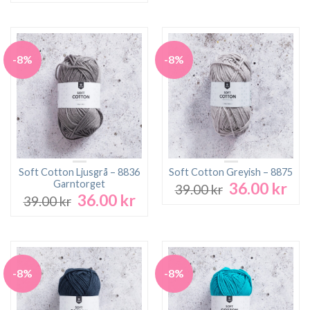
priset
priset
var:
är:
var:
är:
39.00 kr.
36.0
39.00 kr.
36.00 kr.
-8%
-8%
Soft Cotton Ljusgrå – 8836
Soft Cotton Greyish – 8875
Garntorget
36.00
kr
Det
Det
39.00
kr
36.00
kr
Det
Det
ursprungliga
nuv
39.00
kr
ursprungliga
nuvarande
priset
pri
priset
priset
var:
är:
var:
är:
39.00 kr.
36.0
39.00 kr.
36.00 kr.
-8%
-8%