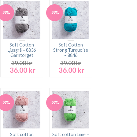
-8%
-8%
Soft Cotton
Soft Cotton
Ljusgrå – 8836
Strong Turquoise
Garntorget
– 8846
39.00
kr
39.00
kr
36.00
kr
36.00
kr
Det
Det
Det
Det
rande
ursprungliga
nuvarande
ursprungliga
nuvarande
t
priset
priset
priset
priset
var:
är:
var:
är:
 kr.
39.00 kr.
36.00 kr.
39.00 kr.
36.00 kr.
-8%
-8%
Soft cotton
Soft cotton Lime –