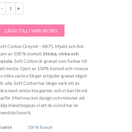
var:
är:
39.00 kr.
36.00 kr.
oft Cotton Greyish - 8875 mängd
LÄGG TILL I VARUKORG
Soft Cotton Greyish – 8875. Mjukt och fint
garn av 100 % bomull.
Sticka, virka och
pyssla.
Soft Cotton är granat som funkar till
det mesta. Gjort av 100% bomull och i massa
av olika vackra färger erbjuder granat något
ör alla. Soft Cotton har länge varit ett av
våra mest omtyckta garner, och vi kan förstå
varför. Med mycket design och mönster att
välja bland hoppas vi att du också har en
framtida favorit.
Kvalité
100 % Bomull