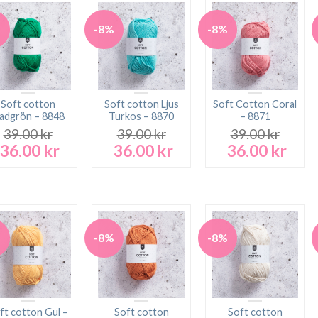
39.00 kr.
36.00 kr.
%
-8%
-8%
Soft cotton
Soft cotton Ljus
Soft Cotton Coral
ladgrön – 8848
Turkos – 8870
– 8871
39.00
kr
39.00
kr
39.00
kr
36.00
kr
36.00
kr
36.00
kr
Det
Det
Det
Det
Det
Det
ursprungliga
nuvarande
ursprungliga
nuvarande
ursprungliga
nuva
priset
priset
priset
priset
priset
prise
var:
är:
var:
är:
var:
är:
39.00 kr.
36.00 kr.
39.00 kr.
36.00 kr.
39.00 kr.
36.00
%
-8%
-8%
ft cotton Gul –
Soft cotton
Soft cotton