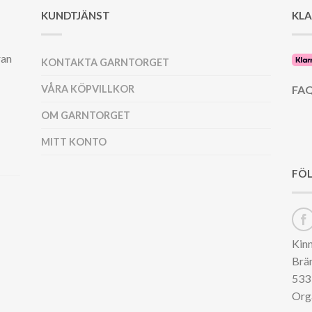
KUNDTJÄNST
KL
ran
KONTAKTA GARNTORGET
VÅRA KÖPVILLKOR
FAQ
OM GARNTORGET
MITT KONTO
FÖL
Kin
Brä
533 
Org