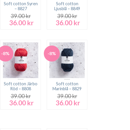
Soft cotton Syren
Soft cotton
– 8827
Ljusblå – 8849
39.00
kr
39.00
kr
36.00
kr
36.00
kr
Det
Det
Det
Det
rande
ursprungliga
nuvarande
ursprungliga
nuvarande
t
priset
priset
priset
priset
var:
är:
var:
är:
 kr.
39.00 kr.
36.00 kr.
39.00 kr.
36.00 kr.
-8%
-8%
Soft cotton Järbo
Soft cotton
Röd – 8808
Marinblå – 8829
39.00
kr
39.00
kr
36.00
kr
36.00
kr
Det
Det
Det
Det
rande
ursprungliga
nuvarande
ursprungliga
nuvarande
t
priset
priset
priset
priset
var:
är:
var:
är:
 kr.
39.00 kr.
36.00 kr.
39.00 kr.
36.00 kr.