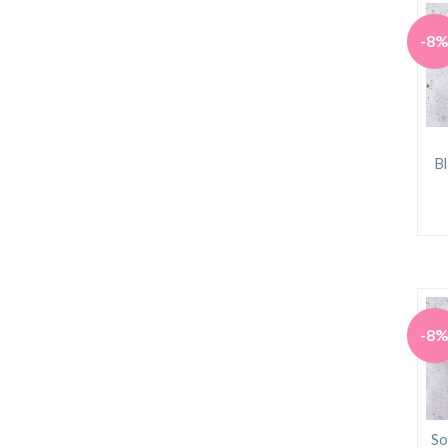
-8
B
-8
So