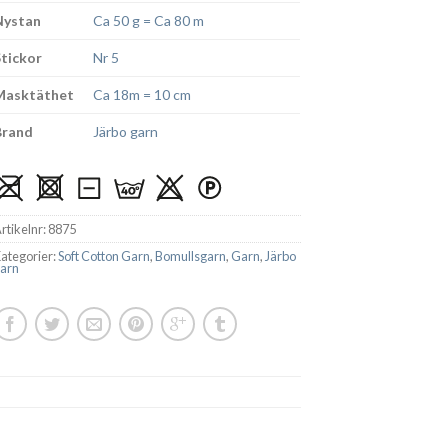
Nystan
Ca 50 g = Ca 80 m
Stickor
Nr 5
Masktäthet
Ca 18m = 10 cm
Brand
Järbo garn
rtikelnr:
8875
ategorier:
Soft Cotton Garn
,
Bomullsgarn
,
Garn
,
Järbo
arn