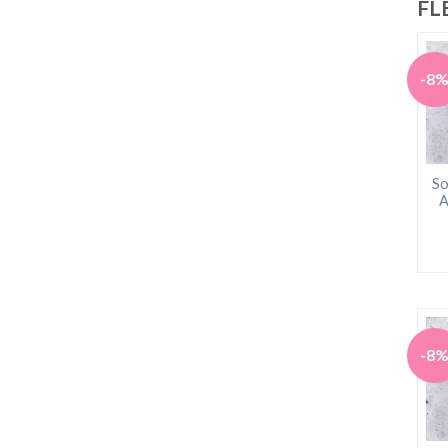
FL
-8
So
A
-8