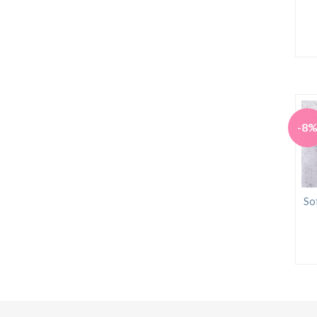
-8
So