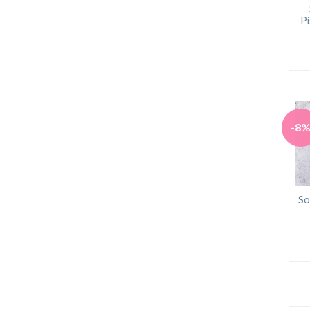
Pi
-8
So