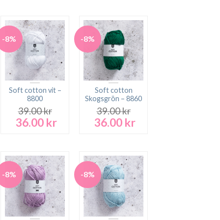
-8%
-8%
Soft cotton vit –
Soft cotton
8800
Skogsgrön – 8860
39.00
kr
39.00
kr
36.00
kr
36.00
kr
Det
Det
Det
Det
rande
ursprungliga
nuvarande
ursprungliga
nuvarande
t
priset
priset
priset
priset
var:
är:
var:
är:
 kr.
39.00 kr.
36.00 kr.
39.00 kr.
36.00 kr.
-8%
-8%