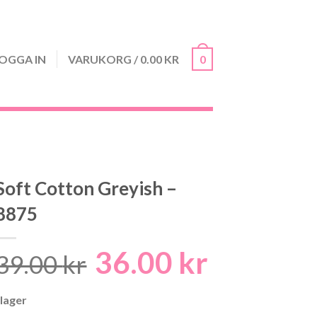
OGGA IN
VARUKORG
/
0.00
KR
0
Soft Cotton Greyish –
8875
36.00
kr
Det
Det
39.00
kr
ursprungliga
nuvarand
 lager
priset
priset