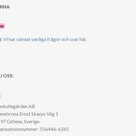
ARNA
:
Vi har samlat vanliga frågor och svar här.
J OSS:
nekullegården AB
nnebrona Ernst Skarps Väg 1
97 Götene, Sverige
anisationsnummer: 556446-6265