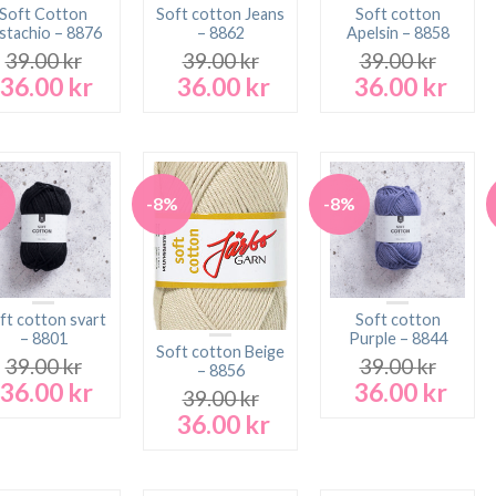
Soft Cotton
Soft cotton Jeans
Soft cotton
stachio – 8876
– 8862
Apelsin – 8858
39.00
kr
39.00
kr
39.00
kr
36.00
kr
36.00
kr
36.00
kr
Det
Det
Det
Det
Det
Det
ursprungliga
nuvarande
ursprungliga
nuvarande
ursprungliga
nuva
priset
priset
priset
priset
priset
prise
var:
är:
var:
är:
var:
är:
39.00 kr.
36.00 kr.
39.00 kr.
36.00 kr.
39.00 kr.
36.00
%
-8%
-8%
ft cotton svart
Soft cotton
– 8801
Purple – 8844
Soft cotton Beige
39.00
kr
39.00
kr
– 8856
36.00
kr
36.00
kr
Det
Det
Det
Det
39.00
kr
ursprungliga
nuvarande
ursprungliga
nuva
36.00
kr
Det
Det
priset
priset
priset
prise
ursprungliga
nuvarande
var:
är:
var:
är:
priset
priset
39.00 kr.
36.00 kr.
39.00 kr.
36.00
var:
är: