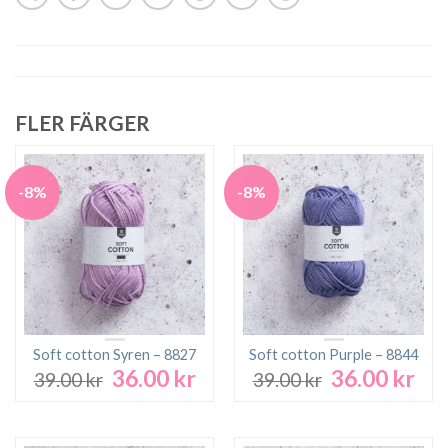
FLER FÄRGER
-8%
-8%
Soft cotton Syren – 8827
Soft cotton Purple – 8844
36.00
kr
36.00
kr
Det
Det
Det
Det
39.00
kr
39.00
kr
ursprungliga
nuvarande
ursprungliga
nuv
priset
priset
priset
pri
var:
är:
var:
är: