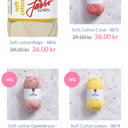
Soft Cotton Coral – 8871
36.00
kr
Det
Det
39.00
kr
ursprungliga
nuv
Soft cotton Beige – 8856
priset
pri
36.00
kr
Det
Det
39.00
kr
var:
är:
ursprungliga
nuvarande
39.00 kr.
36.0
priset
priset
var:
är:
39.00 kr.
36.00 kr.
-8%
-8%
Soft cotton Gammelrosa –
Soft Cotton Lemon – 8874