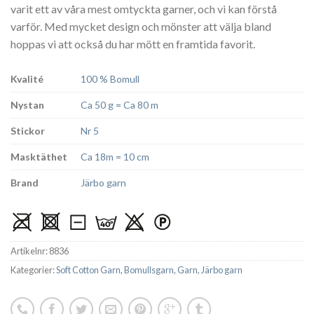
varit ett av våra mest omtyckta garner, och vi kan förstå
varför. Med mycket design och mönster att välja bland
hoppas vi att också du har mött en framtida favorit.
Kvalité
100 % Bomull
Nystan
Ca 50 g = Ca 80 m
Stickor
Nr 5
Masktäthet
Ca 18m = 10 cm
Brand
Järbo garn
Artikelnr:
8836
Kategorier:
Soft Cotton Garn
,
Bomullsgarn
,
Garn
,
Järbo garn