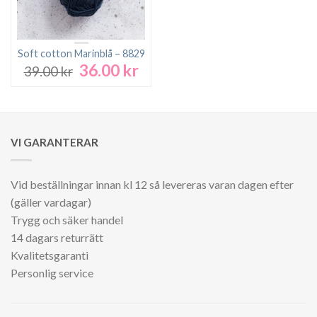
Soft cotton Marinblå – 8829
36.00
kr
Det
Det
39.00
kr
ursprungliga
nuvarande
priset
priset
var:
är:
39.00 kr.
36.00 kr.
VI GARANTERAR
Vid beställningar innan kl 12 så levereras varan dagen efter
(gäller vardagar)
Trygg och säker handel
14 dagars returrätt
Kvalitetsgaranti
Personlig service