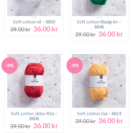
Soft cotton vit – 8800
Soft cotton Bladgrön –
8848
36.00
kr
Det
Det
39.00
kr
36.00
kr
Det
Det
ursprungliga
nuvarande
39.00
kr
ursprungliga
nuv
priset
priset
priset
pri
var:
är:
var:
är:
39.00 kr.
36.00 kr.
39.00 kr.
36.0
-8%
-8%
Soft cotton Järbo Röd –
Soft cotton Gul – 8824
8808
36.00
kr
Det
Det
39.00
kr
36.00
kr
Det
Det
ursprungliga
nuv
39.00
kr
ursprungliga
nuvarande
priset
pri