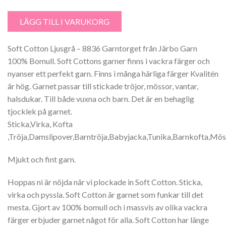
Soft Cotton Ljusgrå - 8836 Garntorget mängd
LÄGG TILL I VARUKORG
Soft Cotton Ljusgrå – 8836 Garntorget från Järbo Garn
100% Bomull. Soft Cottons garner finns i vackra färger och
nyanser ett perfekt garn. Finns i många härliga färger Kvalitén
är hög. Garnet passar till stickade tröjor, mössor, vantar,
halsdukar. Till både vuxna och barn. Det är en behaglig
tjocklek på garnet.
Sticka,Virka, Kofta
,Tröja,Damslipover,Barntröja,Babyjacka,Tunika,Barnkofta,Möss
Mjukt och fint garn.
Hoppas ni är nöjda när vi plockade in Soft Cotton. Sticka,
virka och pyssla. Soft Cotton är garnet som funkar till det
mesta. Gjort av 100% bomull och i massvis av olika vackra
färger erbjuder garnet något för alla. Soft Cotton har länge