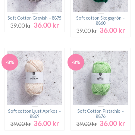
Soft Cotton Greyish – 8875
Soft cotton Skogsgrön –
8860
36.00
kr
Det
Det
39.00
kr
36.00
kr
Det
Det
ursprungliga
nuvarande
39.00
kr
ursprungliga
nuv
priset
priset
priset
pri
var:
är:
var:
är:
39.00 kr.
36.00 kr.
39.00 kr.
36.0
-8%
-8%
Soft cotton Ljust Aprikos –
Soft Cotton Pistachio –
8869
8876
36.00
kr
36.00
kr
Det
Det
Det
Det
39.00
kr
39.00
kr
ursprungliga
nuvarande
ursprungliga
nuv
priset
priset
priset
pri