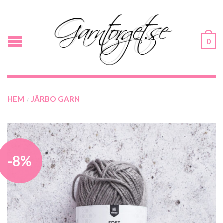
0
HEM
JÄRBO GARN
/
-8%