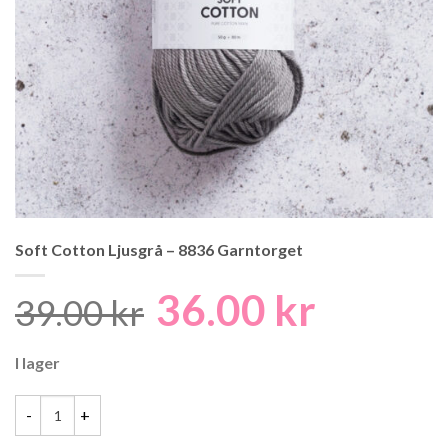
Soft Cotton Ljusgrå – 8836 Garntorget
36.00
kr
Det
Det
39.00
kr
ursprungliga
nuvaran
I lager
priset
priset
var:
är:
39.00 kr.
36.00 kr.