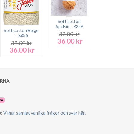
Soft cotton
Apelsin – 8858
Soft cotton Beige
39.00
kr
– 8856
36.00
kr
Det
Det
39.00
kr
ursprungliga
nuvarande
36.00
kr
Det
Det
rande
priset
priset
ursprungliga
nuvarande
t
var:
är:
priset
priset
39.00 kr.
36.00 kr.
var:
är:
 kr.
39.00 kr.
36.00 kr.
ARNA
:
Vi har samlat vanliga frågor och svar här.