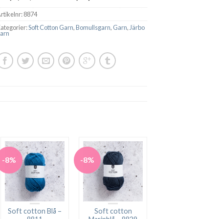
rtikelnr:
8874
ategorier:
Soft Cotton Garn
,
Bomullsgarn
,
Garn
,
Järbo
arn
-8%
-8%
Soft cotton Blå –
Soft cotton