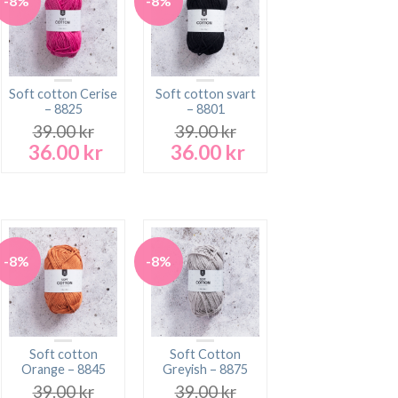
-8%
-8%
Soft cotton Cerise
Soft cotton svart
– 8825
– 8801
39.00
kr
39.00
kr
36.00
kr
36.00
kr
Det
Det
Det
Det
rande
ursprungliga
nuvarande
ursprungliga
nuvarande
t
priset
priset
priset
priset
var:
är:
var:
är:
 kr.
39.00 kr.
36.00 kr.
39.00 kr.
36.00 kr.
-8%
-8%
Soft cotton
Soft Cotton
Orange – 8845
Greyish – 8875
39.00
kr
39.00
kr