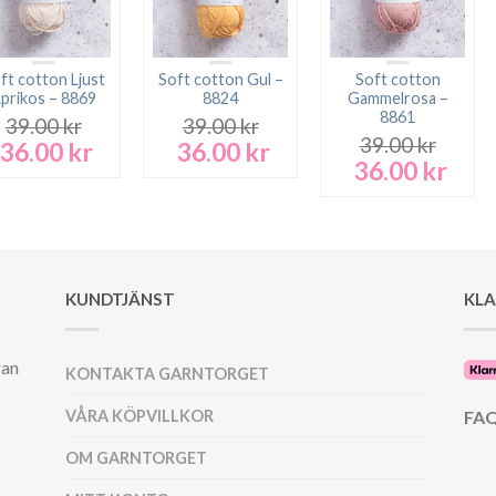
ft cotton Ljust
Soft cotton Gul –
Soft cotton
prikos – 8869
8824
Gammelrosa –
8861
39.00
kr
39.00
kr
39.00
kr
36.00
kr
36.00
kr
Det
Det
Det
Det
36.00
kr
Det
Det
ursprungliga
nuvarande
ursprungliga
nuvarande
ursprungliga
nuva
priset
priset
priset
priset
priset
prise
var:
är:
var:
är:
var:
är:
39.00 kr.
36.00 kr.
39.00 kr.
36.00 kr.
39.00 kr.
36.00
KUNDTJÄNST
KL
ran
KONTAKTA GARNTORGET
VÅRA KÖPVILLKOR
FAQ
OM GARNTORGET