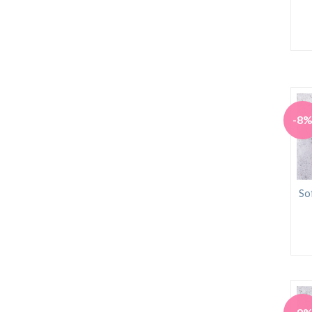
-8
So