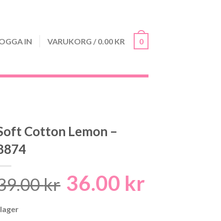
OGGA IN
VARUKORG
/
0.00
KR
0
Soft Cotton Lemon –
8874
36.00
kr
Det
Det
39.00
kr
ursprungliga
nuvarand
 lager
priset
priset