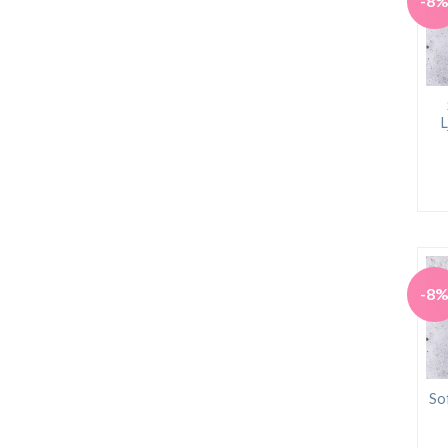
-8
L
-8
So