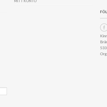
MITT KONTO
FÖL
Kin
Brä
533 
Org