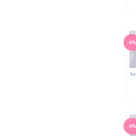
-8
So
-8