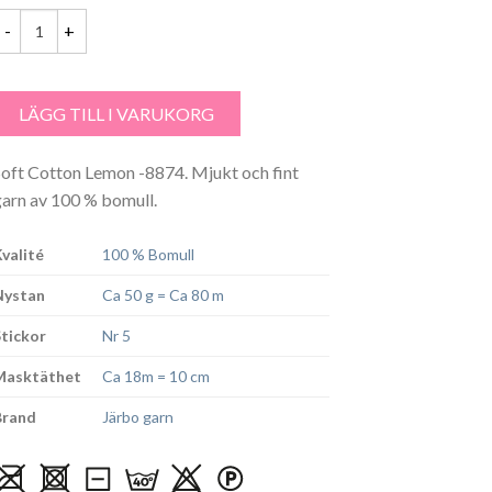
var:
är:
39.00 kr.
36.00 kr.
oft Cotton Lemon - 8874 mängd
LÄGG TILL I VARUKORG
Soft Cotton Lemon -8874. Mjukt och fint
garn av 100 % bomull.
Kvalité
100 % Bomull
Nystan
Ca 50 g = Ca 80 m
Stickor
Nr 5
Masktäthet
Ca 18m = 10 cm
Brand
Järbo garn