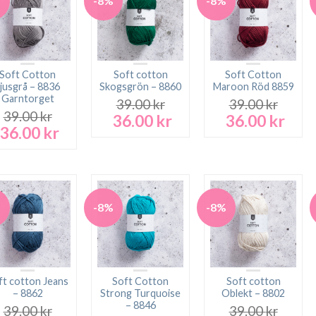
%
-8%
-8%
Soft Cotton
Soft cotton
Soft Cotton
jusgrå – 8836
Skogsgrön – 8860
Maroon Röd 8859
Garntorget
39.00
kr
39.00
kr
39.00
kr
36.00
kr
36.00
kr
Det
Det
Det
Det
36.00
kr
Det
Det
ursprungliga
nuvarande
ursprungliga
nuva
ursprungliga
nuvarande
priset
priset
priset
prise
priset
priset
var:
är:
var:
är:
var:
är:
39.00 kr.
36.00 kr.
39.00 kr.
36.00
39.00 kr.
36.00 kr.
%
-8%
-8%
ft cotton Jeans
Soft Cotton
Soft cotton
– 8862
Strong Turquoise
Oblekt – 8802
– 8846
39.00
kr
39.00
kr