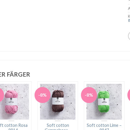
A
K
g
ER FÄRGER
%
-8%
-8%
ft cotton Rosa
Soft cotton
Soft cotton Lime –