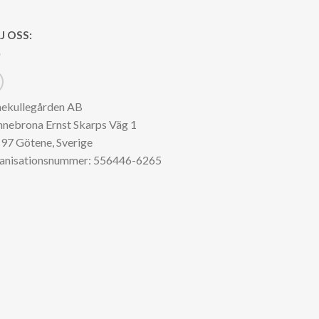
J OSS:
nekullegården AB
nnebrona Ernst Skarps Väg 1
97 Götene, Sverige
anisationsnummer: 556446-6265