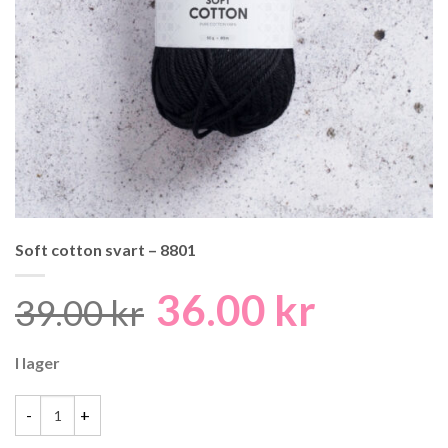
Soft cotton svart – 8801
36.00
kr
Det
Det
39.00
kr
ursprungliga
nuvaran
I lager
priset
priset
var:
är:
39.00 kr.
36.00 kr.