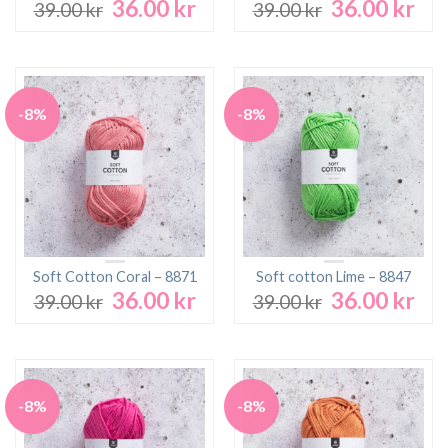
36.00
kr
36.00
kr
Det
Det
Det
Det
39.00
kr
39.00
kr
ursprungliga
nuvarande
ursprungliga
nuv
priset
priset
priset
pri
var:
är:
var:
är:
39.00 kr.
36.00 kr.
39.00 kr.
36.0
-8%
-8%
Soft Cotton Coral – 8871
Soft cotton Lime – 8847
36.00
kr
36.00
kr
Det
Det
Det
Det
39.00
kr
39.00
kr
ursprungliga
nuvarande
ursprungliga
nuv
priset
priset
priset
pri
var:
är:
var:
är:
39.00 kr.
36.00 kr.
39.00 kr.
36.0
-8%
-8%