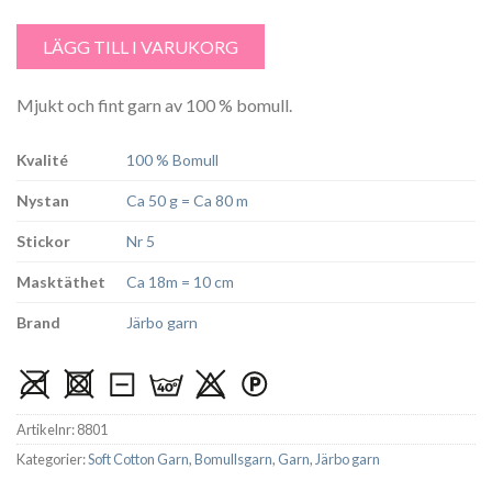
Soft cotton svart - 8801 mängd
LÄGG TILL I VARUKORG
Mjukt och fint garn av 100 % bomull.
Kvalité
100 % Bomull
Nystan
Ca 50 g = Ca 80 m
Stickor
Nr 5
Masktäthet
Ca 18m = 10 cm
Brand
Järbo garn
Artikelnr:
8801
Kategorier:
Soft Cotton Garn
,
Bomullsgarn
,
Garn
,
Järbo garn