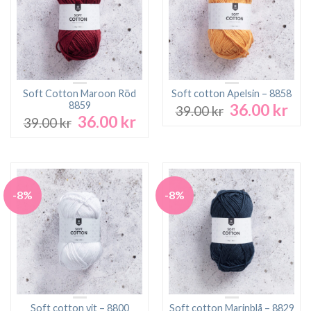
Soft Cotton Maroon Röd
Soft cotton Apelsin – 8858
8859
36.00
kr
Det
Det
39.00
kr
36.00
kr
Det
Det
ursprungliga
nuv
39.00
kr
ursprungliga
nuvarande
priset
pri
priset
priset
var:
är:
var:
är:
39.00 kr.
36.0
39.00 kr.
36.00 kr.
-8%
-8%
Soft cotton vit – 8800
Soft cotton Marinblå – 8829