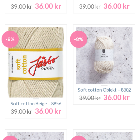
36.00
kr
36.00
kr
Det
Det
Det
Det
39.00
kr
39.00
kr
ursprungliga
nuvarande
ursprungliga
nuv
priset
priset
priset
pri
var:
är:
var:
är:
39.00 kr.
36.00 kr.
39.00 kr.
36.0
-8%
-8%
Soft cotton Oblekt – 8802
36.00
kr
Det
Det
39.00
kr
ursprungliga
nuv
Soft cotton Beige – 8856
priset
pri
36.00
kr
Det
Det
39.00
kr
var:
är:
ursprungliga
nuvarande
39.00 kr.
36.0
priset
priset
var:
är:
39.00 kr.
36.00 kr.