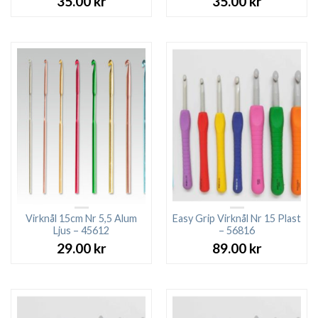
35.00
kr
35.00
kr
Virknål 15cm Nr 5,5 Alum
Easy Grip Virknål Nr 15 Plast
Ljus – 45612
– 56816
29.00
kr
89.00
kr