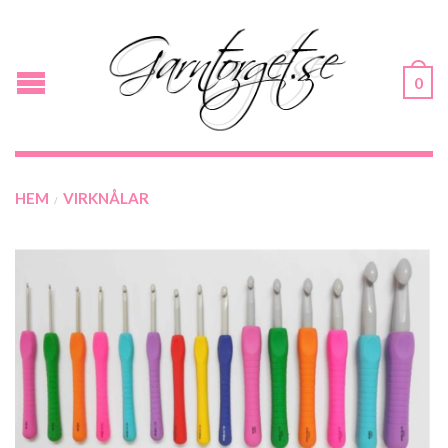
0
HEM
VIRKNÅLAR
/