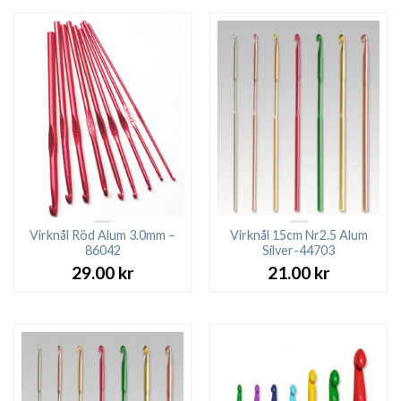
Virknål Röd Alum 3.0mm –
Virknål 15cm Nr2.5 Alum
86042
Silver-44703
29.00
kr
21.00
kr