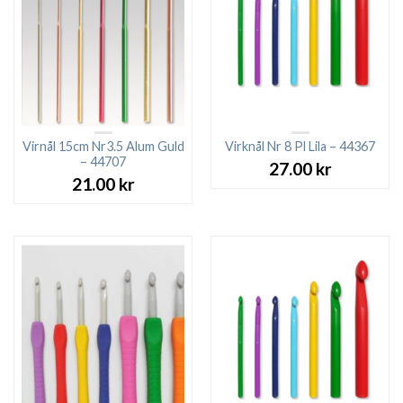
Virnål 15cm Nr3.5 Alum Guld
Virknål Nr 8 Pl Lila – 44367
– 44707
27.00
kr
21.00
kr