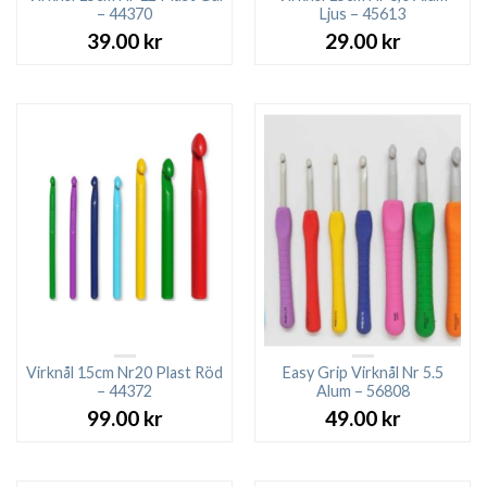
– 44370
Ljus – 45613
39.00
kr
29.00
kr
Virknål 15cm Nr20 Plast Röd
Easy Grip Virknål Nr 5.5
– 44372
Alum – 56808
99.00
kr
49.00
kr