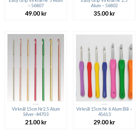
Easy Grip Virknål Nr 5 Alum
Easy Grip Virknål Nr 2.5
– 56807
Alum – 56802
49.00
kr
35.00
kr
Virknål 15cm Nr2.5 Alum
Virknål 15cm Nr 6 Alum Blå –
Silver-44703
45613
21.00
kr
29.00
kr