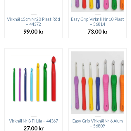
Virknål 15cm Nr20 Plast Röd
Easy Grip Virknål Nr 10 Plast
– 44372
– 56814
99.00
kr
73.00
kr
Virknål Nr 8 Pl Lila – 44367
Easy Grip Virknål Nr 6 Alum
– 56809
27.00
kr