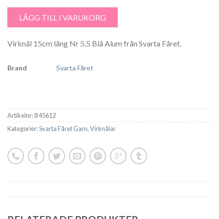
Virknål 15cm Nr 5,5 Alum Ljus - 45612 mängd
LÄGG TILL I VARUKORG
Virknål 15cm lång Nr 5,5 Blå Alum från Svarta Fåret.
Brand
Svarta Fåret
Artikelnr:
8 45612
Kategorier:
Svarta Fåret Garn
,
Virknålar