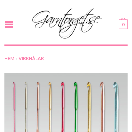
0
HEM
VIRKNÅLAR
/