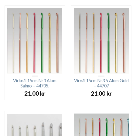
Virknål 15cm Nr3 Alum
Virnål 15cm Nr3.5 Alum Guld
Salmo – 44705.
– 44707
21.00
kr
21.00
kr