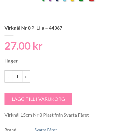
Virknål Nr 8 Pl Lila – 44367
27.00
kr
I lager
Virknål Nr 8 Pl Lila - 44367 mängd
LÄGG TILL I VARUKORG
Virknål 15cm Nr 8 Plast från Svarta Fåret
Brand
Svarta Fåret