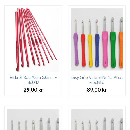
Virknål Röd Alum 3.0mm –
Easy Grip Virknål Nr 15 Plast
86042
– 56816
29.00
kr
89.00
kr