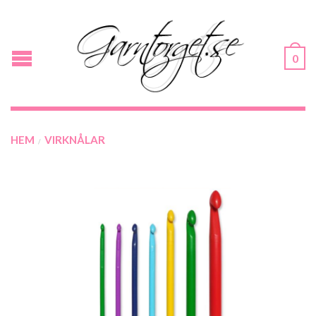
0
HEM
VIRKNÅLAR
/