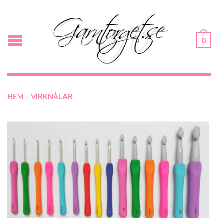
0
HEM
VIRKNÅLAR
/