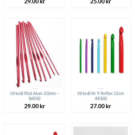
29.00
kr
25.00
kr
Virknål Röd Alum 3.0mm –
Virknål Nr 9 Reflex 15cm
86042
44368
29.00
kr
27.00
kr