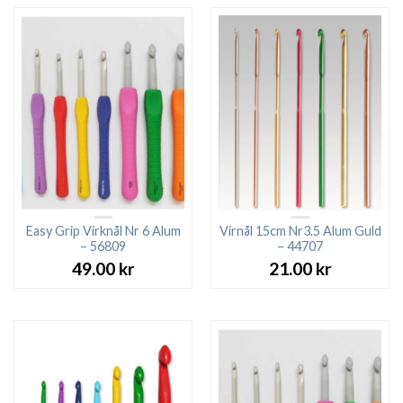
Easy Grip Virknål Nr 6 Alum
Virnål 15cm Nr3.5 Alum Guld
– 56809
– 44707
49.00
kr
21.00
kr