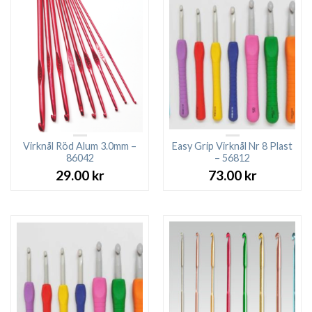
Virknål Röd Alum 3.0mm –
Easy Grip Virknål Nr 8 Plast
86042
– 56812
29.00
kr
73.00
kr