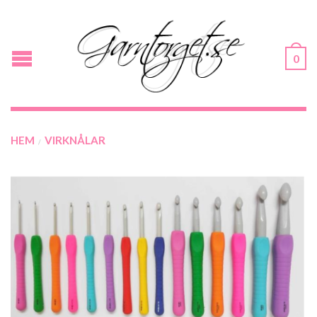
0
HEM
VIRKNÅLAR
/