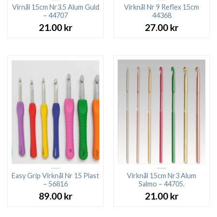
Virnål 15cm Nr3.5 Alum Guld
Virknål Nr 9 Reflex 15cm
– 44707
44368
21.00
kr
27.00
kr
Easy Grip Virknål Nr 15 Plast
Virknål 15cm Nr3 Alum
– 56816
Salmo – 44705.
89.00
kr
21.00
kr