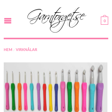
0
HEM
VIRKNÅLAR
/