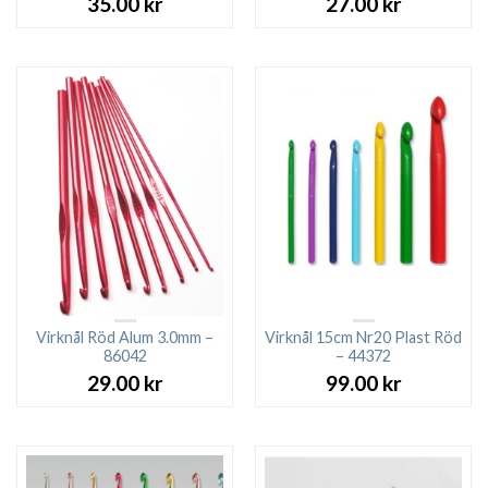
35.00
kr
27.00
kr
Virknål Röd Alum 3.0mm –
Virknål 15cm Nr20 Plast Röd
86042
– 44372
29.00
kr
99.00
kr