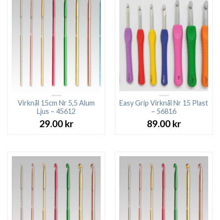
Virknål 15cm Nr 5,5 Alum
Easy Grip Virknål Nr 15 Plast
Ljus – 45612
– 56816
29.00
kr
89.00
kr