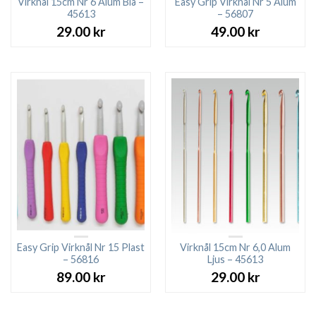
Virknål 15cm Nr 6 Alum Blå –
Easy Grip Virknål Nr 5 Alum
45613
– 56807
29.00
kr
49.00
kr
Easy Grip Virknål Nr 15 Plast
Virknål 15cm Nr 6,0 Alum
– 56816
Ljus – 45613
89.00
kr
29.00
kr