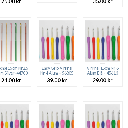
25.00
kr
35.00
kr
knål 15cm Nr2.5
Easy Grip Virknål
Virknål 15cm Nr 6
um Silver-44703
Nr 4 Alum – 56805
Alum Blå – 45613
21.00
kr
39.00
kr
29.00
kr