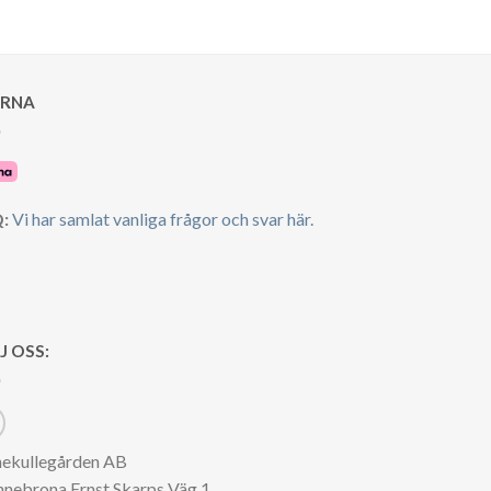
ARNA
:
Vi har samlat vanliga frågor och svar här.
J OSS:
nekullegården AB
nnebrona Ernst Skarps Väg 1