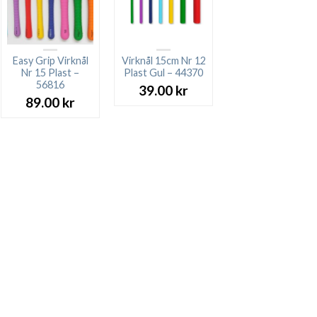
Easy Grip Virknål
Virknål 15cm Nr 12
Nr 15 Plast –
Plast Gul – 44370
56816
39.00
kr
89.00
kr