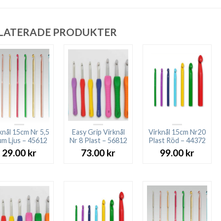
LATERADE PRODUKTER
knål 15cm Nr 5,5
Easy Grip Virknål
Virknål 15cm Nr20
um Ljus – 45612
Nr 8 Plast – 56812
Plast Röd – 44372
29.00
kr
73.00
kr
99.00
kr