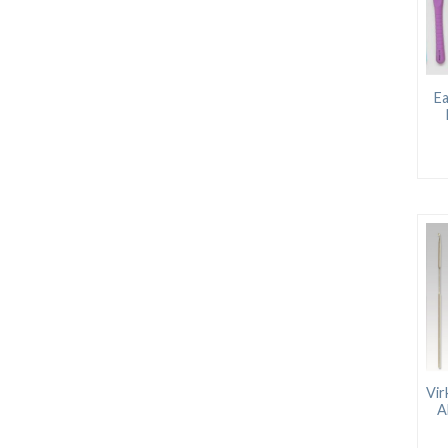
Ea
Vir
A