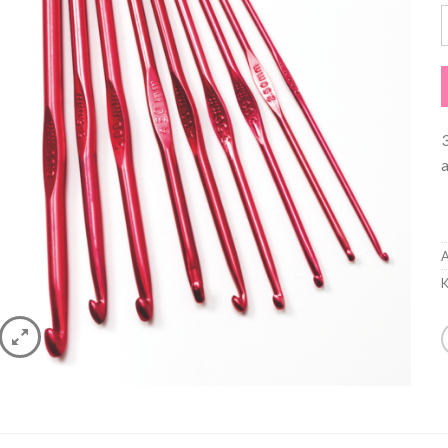
V
A
K