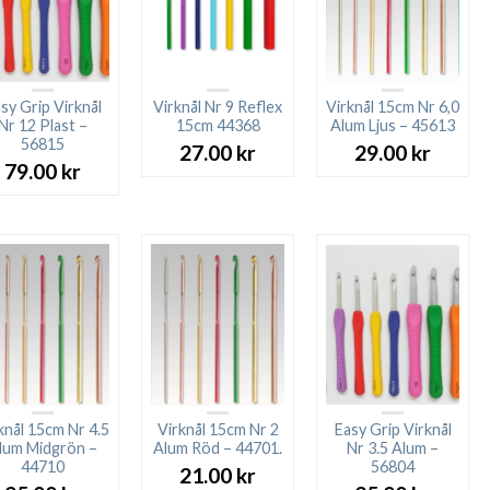
sy Grip Virknål
Virknål Nr 9 Reflex
Virknål 15cm Nr 6,0
Nr 12 Plast –
15cm 44368
Alum Ljus – 45613
56815
27.00
kr
29.00
kr
79.00
kr
knål 15cm Nr 4.5
Virknål 15cm Nr 2
Easy Grip Virknål
lum Midgrön –
Alum Röd – 44701.
Nr 3.5 Alum –
44710
56804
21.00
kr