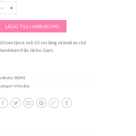
irknål Röd Alum 3.0mm - 86042 mängd
LÄGG TILL I VARUKORG
3.0 mm tjock och 15 cm lång virknål av röd
aluminium från Järbo Garn.
rtikelnr:
86042
ategori:
Virknålar