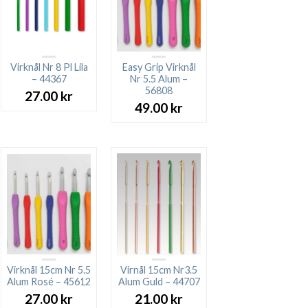
Virknål Nr 8 Pl Lila
Easy Grip Virknål
– 44367
Nr 5.5 Alum –
56808
27.00
kr
49.00
kr
Virknål 15cm Nr 5.5
Virnål 15cm Nr3.5
Alum Rosé – 45612
Alum Guld – 44707
27.00
kr
21.00
kr