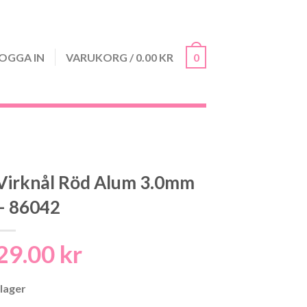
OGGA IN
VARUKORG
/
0.00
KR
0
Virknål Röd Alum 3.0mm
– 86042
29.00
kr
 lager