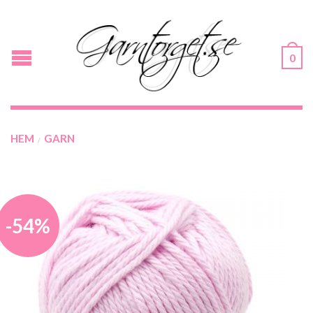
0
HEM
GARN
/
-54%