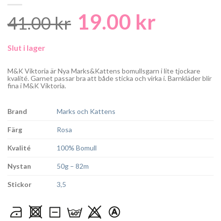
19.00
kr
Det
Det
41.00
kr
ursprungliga
nuvaran
Slut i lager
priset
priset
var:
är:
M&K Viktoria är Nya Marks&Kattens bomullsgarn i lite tjockare
kvalité. Garnet passar bra att både sticka och virka i. Barnkläder blir
41.00 kr.
19.00 kr.
fina i M&K Viktoria.
Brand
Marks och Kattens
Färg
Rosa
Kvalité
100% Bomull
Nystan
50g – 82m
Stickor
3,5