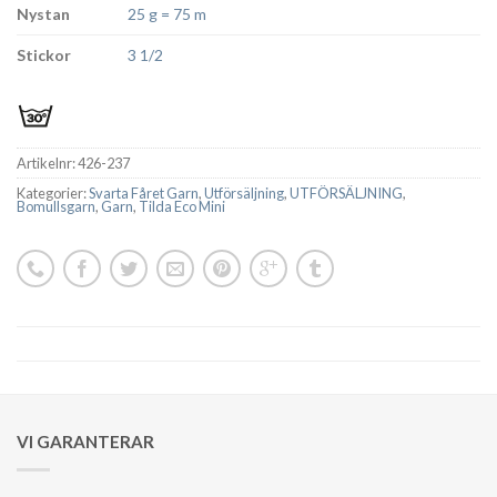
Nystan
25 g = 75 m
Stickor
3 1/2
Artikelnr:
426-237
Kategorier:
Svarta Fåret Garn
,
Utförsäljning
,
UTFÖRSÄLJNING
,
Bomullsgarn
,
Garn
,
Tilda Eco Mini
VI GARANTERAR