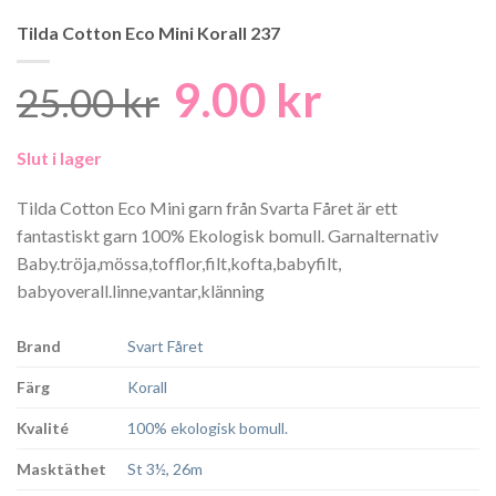
Tilda Cotton Eco Mini Korall 237
9.00
kr
Det
Det
25.00
kr
ursprungliga
nuvarand
Slut i lager
priset
priset
var:
är:
Tilda Cotton Eco Mini garn från Svarta Fåret är ett
fantastiskt garn 100% Ekologisk bomull. Garnalternativ
25.00 kr.
9.00 kr.
Baby.tröja,mössa,tofflor,filt,kofta,babyfilt,
babyoverall.linne,vantar,klänning
Brand
Svart Fåret
Färg
Korall
Kvalité
100% ekologisk bomull.
Masktäthet
St 3½, 26m