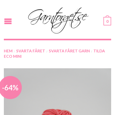
0
HEM
SVARTA FÅRET
SVARTA FÅRET GARN
TILDA
/
/
/
ECO MINI
-64%