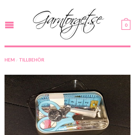
0
HEM
TILLBEHÖR
/