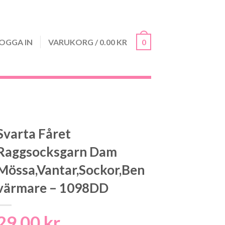
OGGA IN
VARUKORG
/
0.00
KR
0
Svarta Fåret
Raggsocksgarn Dam
Mössa,Vantar,Sockor,Ben
värmare – 1098DD
29.00
kr