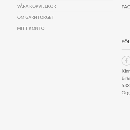
VÅRA KÖPVILLKOR
FAQ
OM GARNTORGET
MITT KONTO
FÖL
Kin
Brä
533 
Org