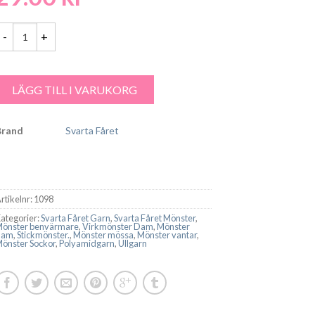
varta Fåret Raggsocksgarn Dam Mössa,Vantar,Sockor,Benvärmare - 10
LÄGG TILL I VARUKORG
Brand
Svarta Fåret
rtikelnr:
1098
ategorier:
Svarta Fåret Garn
,
Svarta Fåret Mönster
,
Mönster benvärmare
,
Virkmönster Dam
,
Mönster
dam
,
Stickmönster.
,
Mönster mössa
,
Mönster vantar
,
önster Sockor
,
Polyamidgarn
,
Ullgarn