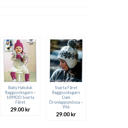
Baby Halsduk
Svarta Fåret
Raggsocksgarn –
Raggsocksgarn
1099DD Svarta
Dam
Fåret
Öronlappsmössa –
996
29.00
kr
29.00
kr