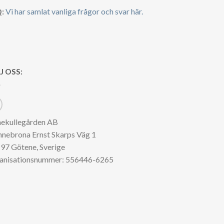
:
Vi har samlat vanliga frågor och svar här.
J OSS:
nekullegården AB
nnebrona Ernst Skarps Väg 1
97 Götene, Sverige
anisationsnummer: 556446-6265