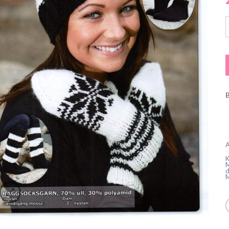
S
A
K
M