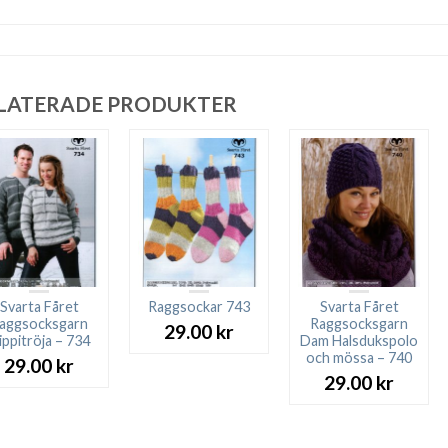
LATERADE PRODUKTER
Svarta Fåret
Raggsockar 743
Svarta Fåret
aggsocksgarn
Raggsocksgarn
29.00
kr
ippitröja – 734
Dam Halsdukspolo
och mössa – 740
29.00
kr
29.00
kr