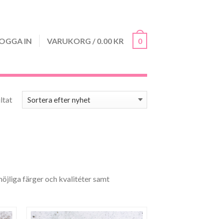
OGGA IN
VARUKORG
/
0.00
KR
0
Sortera efter senaste
ltat
möjliga färger och kvalitéter samt