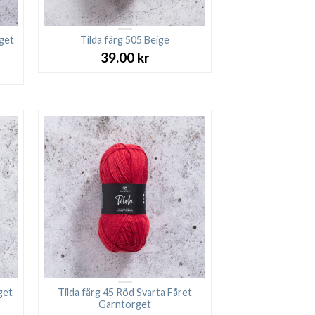
rget
Tilda färg 505 Beige
39.00
kr
get
Tilda färg 45 Röd Svarta Fåret
Garntorget