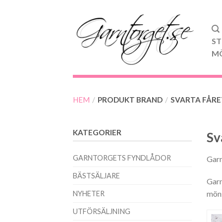
ST
M
HEM
/
PRODUKT BRAND
/
SVARTA FÅRE
KATEGORIER
Sv
GARNTORGETS FYNDLÅDOR
Garn
BÄSTSÄLJARE
Garn
möns
NYHETER
UTFÖRSÄLJNING