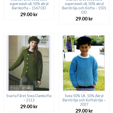
superwash ull, 50% akryl
superwash ull, 50% akryl
Barnkofta – 1567 DD
Barntröja och Kofta – 1501
DD
29.00
kr
29.00
kr
Svarta Fåret Svea Damkofta
Svea 50% Ull , 50% Akryl
– 2113
Barntröja och Koftatröja –
2027
29.00
kr
29.00
kr