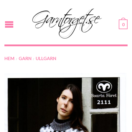
0
HEM
GARN
ULLGARN
/
/