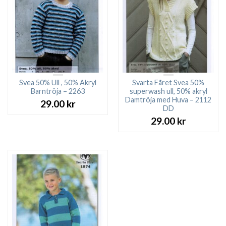
Svea 50% Ull , 50% Akryl
Svarta Fåret Svea 50%
Barntröja – 2263
superwash ull, 50% akryl
Damtröja med Huva – 2112
29.00
kr
DD
29.00
kr