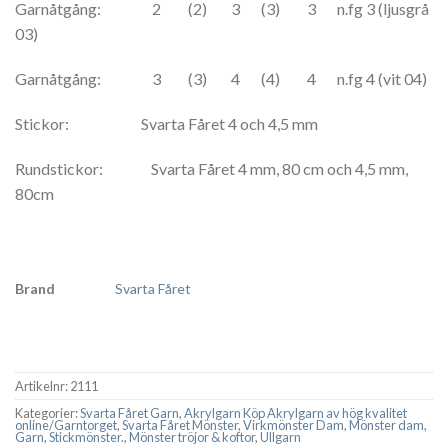
Garnåtgång: 2 (2) 3 (3) 3 n.fg 3 (ljusgrå
03)
Garnåtgång: 3 (3) 4 (4) 4 n.fg 4 (vit 04)
Stickor: Svarta Fåret 4 och 4,5 mm
Rundstickor: Svarta Fåret 4 mm, 80 cm och 4,5 mm,
80cm
Brand
Svarta Fåret
Artikelnr:
2111
Kategorier:
Svarta Fåret Garn
,
Akrylgarn Köp Akrylgarn av hög kvalitet
online/Garntorget
,
Svarta Fåret Mönster
,
Virkmönster Dam
,
Mönster dam
,
Garn
,
Stickmönster.
,
Mönster tröjor & koftor
,
Ullgarn