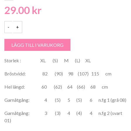
29.00
kr
Svea 50% Ull , 50% Akryl Damtröja - 2111 mängd
LÄGG TILL I VARUKORG
Storlek : XL (S) M (L) XL
Bröstvidd: 82 (90) 98 (107) 115 cm
Hel längd: 60 (62) 64 (66) 68 cm
Garnåtgång: 4 (5) 5 (5) 6 n.fg 1 (grå 08)
Garnåtgång: 3 (3) 4 (4) 4 n.fg 2 (svart
01)