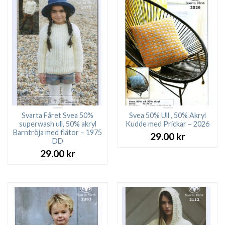
Svarta Fåret Svea 50%
Svea 50% Ull , 50% Akryl
superwash ull, 50% akryl
Kudde med Prickar – 2026
Barntröja med flätor – 1975
29.00
kr
DD
29.00
kr