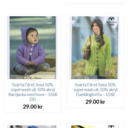
Svarta Fåret Svea 50%
Svarta Fåret Svea 50%
superwash ull, 50% akryl
superwash ull, 50% akryl
Barnjacka med huva – 1568
Damlångkofta – 1542
DD
29.00
kr
29.00
kr